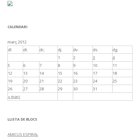
CALENDARI
març 2012
dl.
dt.
dc.
dj.
dv.
ds.
dg.
1
2
3
4
5
6
7
8
9
10
11
12
13
14
15
16
17
18
19
20
21
22
23
24
25
26
27
28
29
30
31
« març
LLISTA DE BLOCS
AMICUS ESPIRAL