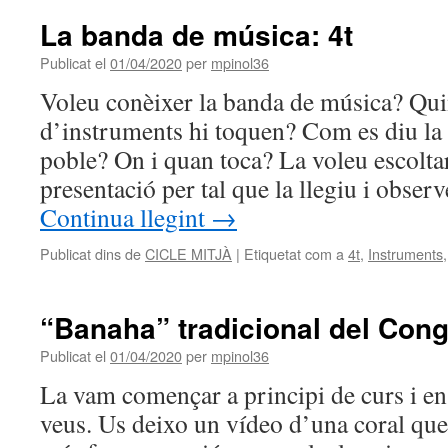
La banda de música: 4t
Publicat el
01/04/2020
per
mpinol36
Voleu conèixer la banda de música? Qui
d’instruments hi toquen? Com es diu la
poble? On i quan toca? La voleu escolta
presentació per tal que la llegiu i obse
Continua llegint
→
Publicat dins de
CICLE MITJÀ
|
Etiquetat com a
4t
,
Instruments
“Banaha” tradicional del Con
Publicat el
01/04/2020
per
mpinol36
La vam començar a principi de curs i ens
veus. Us deixo un vídeo d’una coral que 