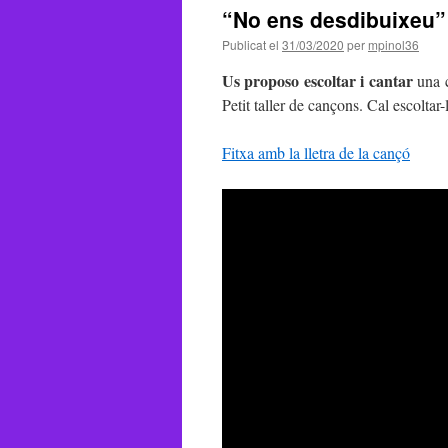
“No ens desdibuixeu” i
Publicat el
31/03/2020
per
mpinol36
Us proposo escoltar i cantar
una c
Petit taller de cançons. Cal escoltar
Fitxa amb la lletra de la cançó