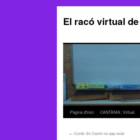
El racó virtual d
Pàgina d'inici
CANTÀNIA: Virtual
Vés
al
←
Conte: En Calvin no sap volar
contingut