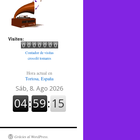
Visites:
Contador de visitas
crossfit tomares
Hora actual en
Tortosa, España
Gràcies al WordPress.