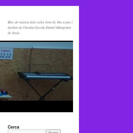
Bloc de música dels cicles Som-hi, Pas a pas i
èpsilon de l'Institut Escola Daniel Mangrané
de Jesús
Cerca