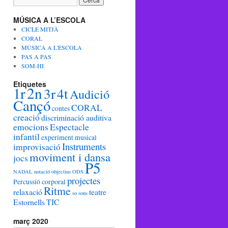
MÚSICA A L’ESCOLA
CICLE MITJÀ
CORAL
MÚSICA A L'ESCOLA
PAS A PAS
SOM-HI
Etiquetes
1r
2n
3r
4t
Audició
Cançó
CORAL
contes
creació
discriminació auditiva
emocions
Espectacle
infantil
experiment musical
Instruments
improvisació
moviment i dansa
jocs
P5
NADAL
notació
objectius ODS
projectes
Percussió corporal
Ritme
relaxació
teatre
so
sons
Estornells
TIC
març 2020