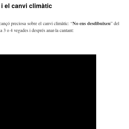
 el canvi climàtic
No ens desdibuixeu
ançó preciosa sobre el canvi climàtic: “
” del
-la 3 o 4 vegades i després anar-la cantant: