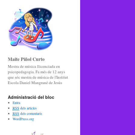
Maite Piñol Curto
Mestra de música llicenciada en
psicopedagogia. Fa més de 12 anys
que sóc mestra de música de l'Institut
Escola Daniel Mangrané de Jesús
Administració del bloc
Entra
RSS
dels articles
RSS
dels comentaris
WordPress.org