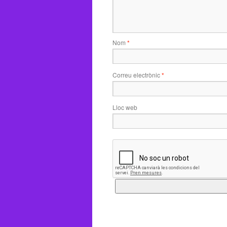
Nom
*
Correu electrònic
*
Lloc web