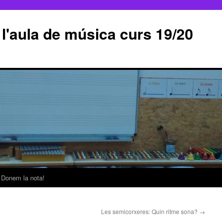
e l'aula de música curs 19/20
Donem la nota!
Les semicorxeres: Quin ritme sona?
→