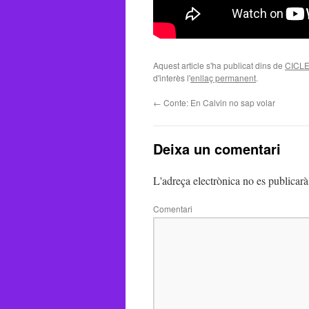
Aquest article s'ha publicat dins de
CICLE
d'interès l'
enllaç permanent
.
←
Conte: En Calvin no sap volar
Deixa un comentari
L'adreça electrònica no es publicarà
Comentari