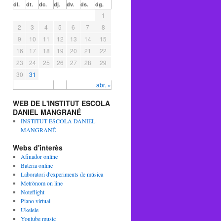
dl.
dt.
dc.
dj.
dv.
ds.
dg.
1
2
3
4
5
6
7
8
9
10
11
12
13
14
15
16
17
18
19
20
21
22
23
24
25
26
27
28
29
30
31
abr. »
WEB DE L'INSTITUT ESCOLA
DANIEL MANGRANÉ
INSTITUT ESCOLA DANIEL
MANGRANÉ
Webs d'interès
Afinador online
Bateria online
Laboratori d'experiments de música
Metrònom on line
Noteflight
Piano virtual
Ukelele
Youtube music