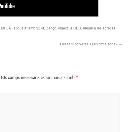
 MITJÀ
i etiquetat amb
3r
,
4t
,
Cançó
,
objectius ODS
. Afegiu a les adreces
Les semicorxeres: Quin ritme sona?
→
*
Els camps necessaris estan marcats amb