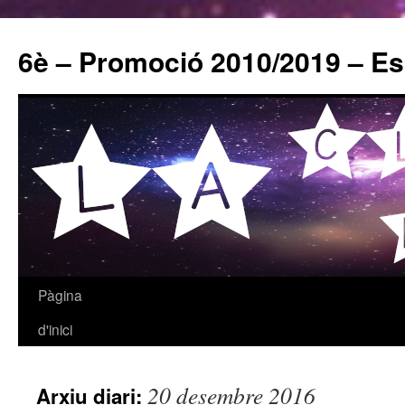
6è – Promoció 2010/2019 – E
Pàgina
Vés
d'inici
al
contingut
20 desembre 2016
Arxiu diari: