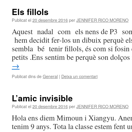
Els fillols
Publicat el
20 desembre 2016
per
JENNIFER RICO MORENO
Aquest nadal com els nens de P3 son e
hem decidit fer-los un dibuix perquè e
sembla bé tenir fillols, és com si fosin
petits .Ens sentim be perquè son dolço
→
Publicat dins de
General
|
Deixa un comentari
L’amic invisible
Publicat el
20 desembre 2016
per
JENNIFER RICO MORENO
Hola ens diem Mimoun i Xiangyu. Anem 
tenim 9 anys. Tota la classe estem fent 