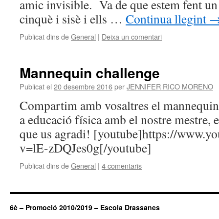
amic invisible. Va de que estem fent un 
cinquè i sisè i ells …
Continua llegint
Publicat dins de
General
|
Deixa un comentari
Mannequin challenge
Publicat el
20 desembre 2016
per
JENNIFER RICO MORENO
Compartim amb vosaltres el mannequin 
a educació física amb el nostre mestre,
que us agradi! [youtube]https://www.y
v=lE-zDQJes0g[/youtube]
Publicat dins de
General
|
4 comentaris
6è – Promoció 2010/2019 – Escola Drassanes