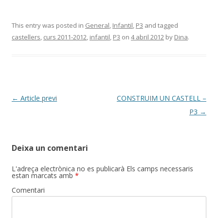
This entry was posted in
General
,
Infantil
,
P3
and tagged
castellers
,
curs 2011-2012
,
infantil
,
P3
on
4 abril 2012
by
Dina
.
Post
←
Article previ
CONSTRUIM UN CASTELL –
navigation
P3
→
Deixa un comentari
L'adreça electrònica no es publicarà
Els camps necessaris
estan marcats amb
*
Comentari