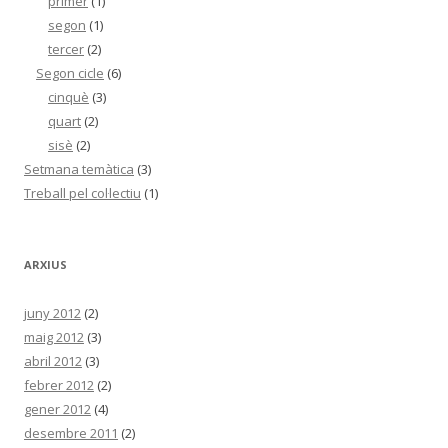
primer
(1)
segon
(1)
tercer
(2)
Segon cicle
(6)
cinquè
(3)
quart
(2)
sisè
(2)
Setmana temàtica
(3)
Treball pel col·lectiu
(1)
ARXIUS
juny 2012
(2)
maig 2012
(3)
abril 2012
(3)
febrer 2012
(2)
gener 2012
(4)
desembre 2011
(2)