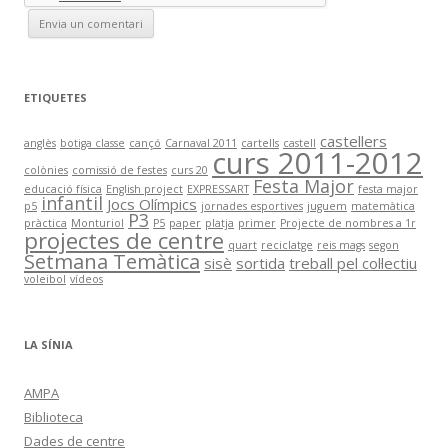
ETIQUETES
castellers
anglès
botiga classe
cançó
Carnaval 2011
cartells
castell
curs 2011-2012
colònies
comissió de festes
curs 20
Festa Major
educació física
English project
EXPRESSART
festa major
infantil
Jocs Olímpics
p5
jornades esportives
juguem
matemàtica
P3
pràctica
Monturiol
P5
paper
platja
primer
Projecte de nombres a 1r
projectes de centre
quart
reciclatge
reis mags
segon
Setmana Temàtica
sisè
sortida
treball pel col·lectiu
voleibol
vídeos
LA SÍNIA
AMPA
Biblioteca
Dades de centre