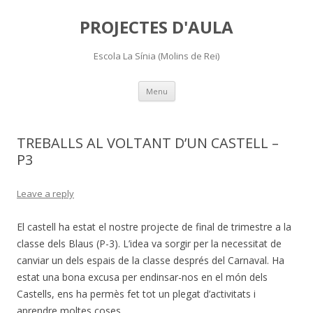
PROJECTES D'AULA
Escola La Sínia (Molins de Rei)
Skip
Menu
to
content
TREBALLS AL VOLTANT D’UN CASTELL –
P3
Leave a reply
El castell ha estat el nostre projecte de final de trimestre a la
classe dels Blaus (P-3). L’idea va sorgir per la necessitat de
canviar un dels espais de la classe després del Carnaval. Ha
estat una bona excusa per endinsar-nos en el món dels
Castells, ens ha permès fet tot un plegat d’activitats i
aprendre moltes coses.