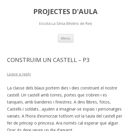
PROJECTES D'AULA
Escola La Sínia (Molins de Rei)
Skip
Menu
to
content
CONSTRUIM UN CASTELL – P3
Leave a reply
La classe dels blaus portem dies i dies construint el nostre
castell. Un castell amb torres, portes que s’obren i es
tanquen, amb banderes i finestres. A dins llibres, fotos,
Castells i soldats…ajuden a imaginar-se espais i personatges
variats. A l’hora d’esmorzar tothom vol la taula del castell per
fer de príncep o princesa. Ara només cal esperar que algun
Drac és deixi veure un dia d’aquest…