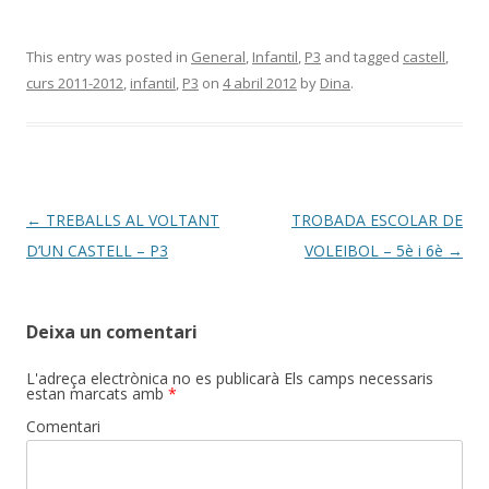
This entry was posted in
General
,
Infantil
,
P3
and tagged
castell
,
curs 2011-2012
,
infantil
,
P3
on
4 abril 2012
by
Dina
.
Post
←
TREBALLS AL VOLTANT
TROBADA ESCOLAR DE
navigation
D’UN CASTELL – P3
VOLEIBOL – 5è i 6è
→
Deixa un comentari
L'adreça electrònica no es publicarà
Els camps necessaris
estan marcats amb
*
Comentari