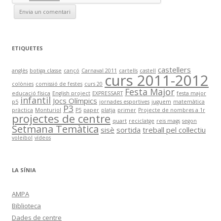
ETIQUETES
castellers
anglès
botiga classe
cançó
Carnaval 2011
cartells
castell
curs 2011-2012
colònies
comissió de festes
curs 20
Festa Major
educació física
English project
EXPRESSART
festa major
infantil
Jocs Olímpics
p5
jornades esportives
juguem
matemàtica
P3
pràctica
Monturiol
P5
paper
platja
primer
Projecte de nombres a 1r
projectes de centre
quart
reciclatge
reis mags
segon
Setmana Temàtica
sisè
sortida
treball pel col·lectiu
voleibol
vídeos
LA SÍNIA
AMPA
Biblioteca
Dades de centre