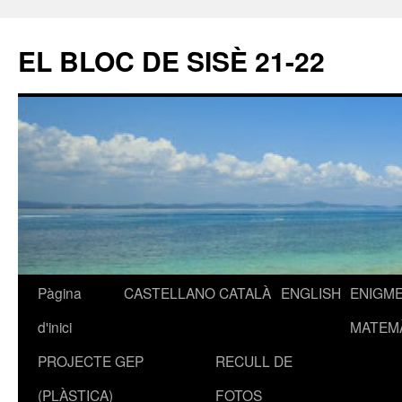
EL BLOC DE SISÈ 21-22
Pàgina
CASTELLANO
CATALÀ
ENGLISH
ENIGM
Vés
d'inici
MATEM
al
PROJECTE GEP
RECULL DE
contingut
(PLÀSTICA)
FOTOS