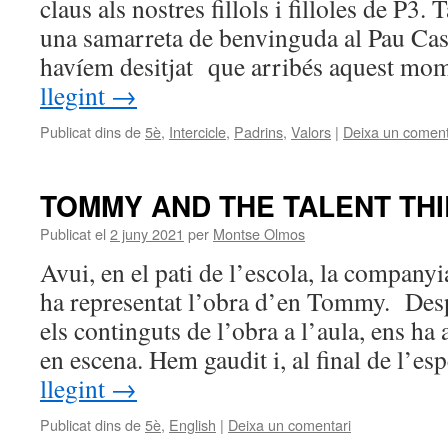
claus als nostres fillols i filloles de P3
una samarreta de benvinguda al Pau Casa
havíem desitjat que arribés aquest m
llegint
→
Publicat dins de
5è
,
Intercicle
,
Padrins
,
Valors
|
Deixa un coment
TOMMY AND THE TALENT THI
Publicat el
2 juny 2021
per
Montse Olmos
Avui, en el pati de l’escola, la company
ha representat l’obra d’en Tommy. Desp
els continguts de l’obra a l’aula, ens ha
en escena. Hem gaudit i, al final de l’e
llegint
→
Publicat dins de
5è
,
English
|
Deixa un comentari