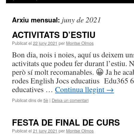
juny de 2021
Arxiu mensual:
ACTIVITATS D’ESTIU
Publicat el
22 juny 2021
per
Montse Olmos
Bon dia, nois i noies, aquí us deixem u
activitats que podeu fer durant l’estiu. 
però sí molt recomanables. 😀 Ja he aca
rodes English Jocs educatius Edu365 65
educatives …
Continua llegint
→
Publicat dins de
5è
|
Deixa un comentari
FESTA DE FINAL DE CURS
Publicat el
21 juny 2021
per
Montse Olmos