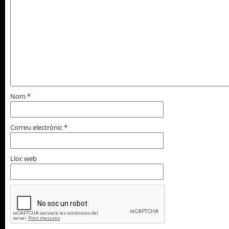
Nom
*
Correu electrònic
*
Lloc web