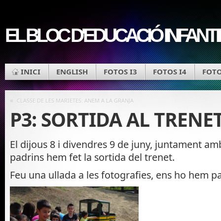
EL BLOC D'EDUCACIÓ INFANT
INICI
ENGLISH
FOTOS I3
FOTOS I4
FOTO
«
CLASSE DE LES MARIETES: ANEM A LA GRANJA
P3: SORTIDA AL TRENE
El dijous 8 i divendres 9 de juny, juntament am
padrins hem fet la sortida del trenet.
Feu una ullada a les fotografies, ens ho hem pas