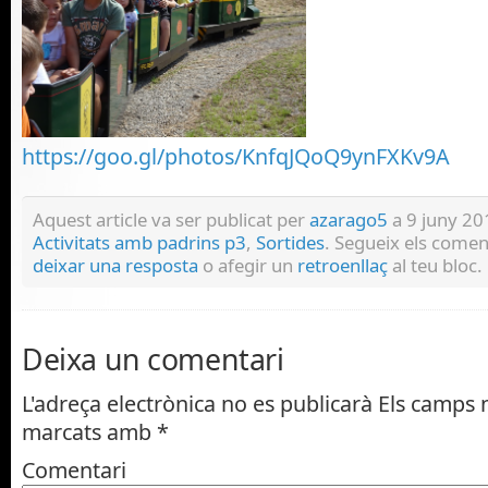
https://goo.gl/photos/KnfqJQoQ9ynFXKv9A
Aquest article va ser publicat per
azarago5
a 9 juny 201
Activitats amb padrins p3
,
Sortides
. Segueix els comen
deixar una resposta
o afegir un
retroenllaç
al teu bloc.
Deixa un comentari
L'adreça electrònica no es publicarà
Els camps n
marcats amb
*
Comentari