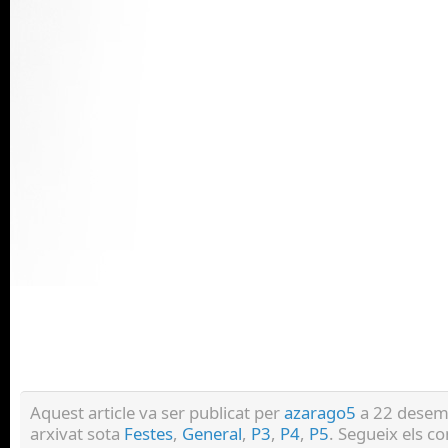
Aquest article va ser publicat per
azarago5
a 22 desemb
arxivat sota
Festes
,
General
,
P3
,
P4
,
P5
. Segueix els c