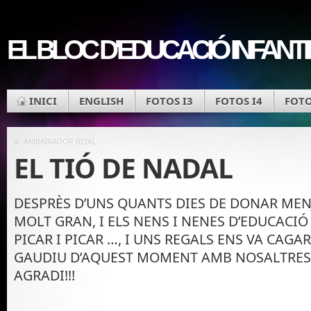
EL BLOC D'EDUCACIÓ INFANT
INICI
ENGLISH
FOTOS I3
FOTOS I4
FOTO
«
AMBAIXADOR REIAL
EL TIÓ DE NADAL
DESPRÈS D’UNS QUANTS DIES DE DONAR MENJA
MOLT GRAN, I ELS NENS I NENES D’EDUCACIÓ
PICAR I PICAR …, I UNS REGALS ENS VA CAGAR
GAUDIU D’AQUEST MOMENT AMB NOSALTRES,
AGRADI!!!