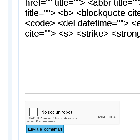
href="" title=""> <abbr title
title=""> <b> <blockquote cit
<code> <del datetime=""> <
cite=""> <s> <strike> <stron