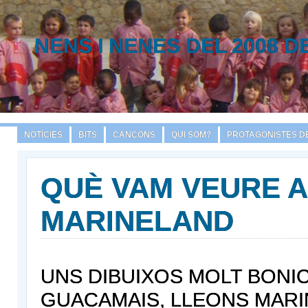
NENS I NENES DEL 2008 D
NOTÍCIES
BITS
CANÇONS
QUI SOM?
PROTAGONISTES DE
QUÈ VAM VEURE A
MARINELAND
UNS DIBUIXOS MOLT BONIC
GUACAMAIS, LLEONS MAR