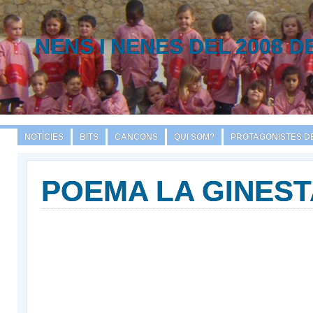
NENS I NENES DEL 2008 D
NOTÍCIES
BITS
CANÇONS
QUI SOM?
PROTAGONISTES DE
POEMA LA GINEST