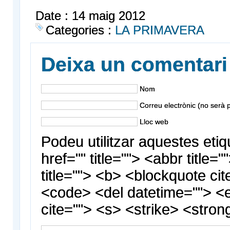
Date : 14 maig 2012
Categories :
LA PRIMAVERA
Deixa un comentari
Nom
Correu electrònic (no serà p
Lloc web
Podeu utilitzar aquestes etiq
href="" title=""> <abbr title
title=""> <b> <blockquote cit
<code> <del datetime=""> <
cite=""> <s> <strike> <stron