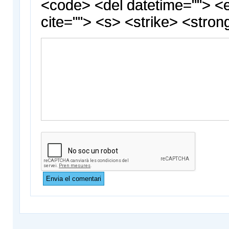
<code> <del datetime=""> <
cite=""> <s> <strike> <stron