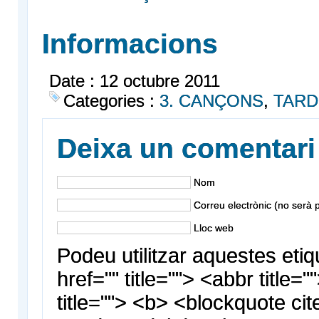
Informacions
Date : 12 octubre 2011
Categories :
3. CANÇONS
,
TAR
Deixa un comentari
Nom
Correu electrònic (no serà p
Lloc web
Podeu utilitzar aquestes etiq
href="" title=""> <abbr title
title=""> <b> <blockquote cit