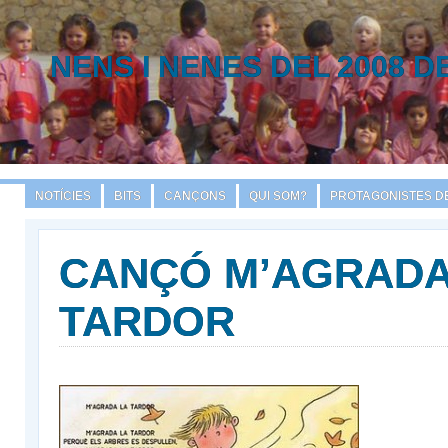
NENS I NENES DEL 2008 D
NOTÍCIES
BITS
CANÇONS
QUI SOM?
PROTAGONISTES DE
CANÇÓ M’AGRADA
TARDOR