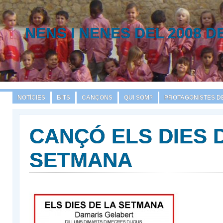
NENS I NENES DEL 2008 D
NOTÍCIES
BITS
CANÇONS
QUI SOM?
PROTAGONISTES DE
CANÇÓ ELS DIES 
SETMANA