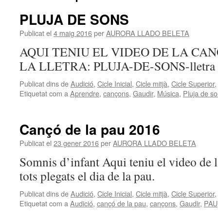
PLUJA DE SONS
Publicat el
4 maig 2016
per
AURORA LLADO BELETA
AQUI TENIU EL VIDEO DE LA CAN
LA LLETRA: PLUJA-DE-SONS-lletra
Publicat dins de
Audició
,
Cicle Inicial
,
Cicle mitjà
,
Cicle Superior
Etiquetat com a
Aprendre
,
cançons
,
Gaudir
,
Música
,
Pluja de s
Cançó de la pau 2016
Publicat el
23 gener 2016
per
AURORA LLADO BELETA
Somnis d’infant Aqui teniu el video de 
tots plegats el dia de la pau.
Publicat dins de
Audició
,
Cicle Inicial
,
Cicle mitjà
,
Cicle Superior
Etiquetat com a
Audició
,
cançó de la pau
,
cançons
,
Gaudir
,
PAU