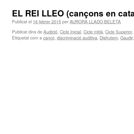
EL REI LLEO (cançons en cata
Publicat el
16 febrer 2015
per
AURORA LLADO BELETA
Publicat dins de
Audició
,
Cicle Inicial
,
Cicle mitjà
,
Cicle Superior
Etiquetat com a
cançó
,
discriminació auditiva
,
Disfrutem
,
Gaudir