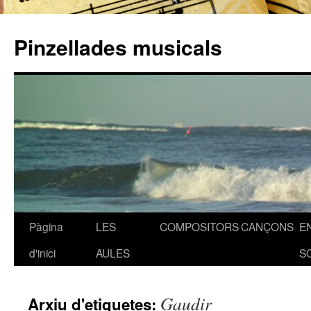
Pinzellades musicals
Pàgina
LES
COMPOSITORS
CANÇONS
E
Vés
d'inici
AULES
S
al
contingut
Gaudir
Arxiu d'etiquetes: