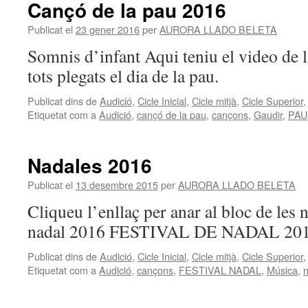
Cançó de la pau 2016
Publicat el
23 gener 2016
per
AURORA LLADO BELETA
Somnis d’infant Aqui teniu el video de 
tots plegats el dia de la pau.
Publicat dins de
Audició
,
Cicle Inicial
,
Cicle mitjà
,
Cicle Superior
Etiquetat com a
Audició
,
cançó de la pau
,
cançons
,
Gaudir
,
PAU
Nadales 2016
Publicat el
13 desembre 2015
per
AURORA LLADO BELETA
Cliqueu l’enllaç per anar al bloc de les n
nadal 2016 FESTIVAL DE NADAL 20
Publicat dins de
Audició
,
Cicle Inicial
,
Cicle mitjà
,
Cicle Superior
Etiquetat com a
Audició
,
cançons
,
FESTIVAL NADAL
,
Música
,