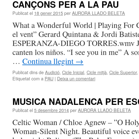
CANÇONS PER A LA PAU
Publicat el
18 gener 2015
per
AURORA LLADO BELETA
What a Wonderful World | Playing For 
el vent” Gerard Quintana & Jordi Bati
ESPERANZA-DIEGO TORRES.wmv Jose
canten los niños. “I see you in me” A s
…
Continua llegint
→
Publicat dins de
Audició
,
Cicle Inicial
,
Cicle mitjà
,
Cicle Superior
Etiquetat com a
PAU
|
Deixa un comentari
MUSICA NADALENCA PER ES
Publicat el
5 desembre 2014
per
AURORA LLADO BELETA
Celtic Woman / Chloe Agnew – ”O Holy
Woman-Silent Night. Beautiful voice ev