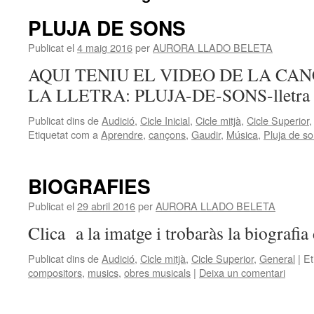
PLUJA DE SONS
Publicat el
4 maig 2016
per
AURORA LLADO BELETA
AQUI TENIU EL VIDEO DE LA CAN
LA LLETRA: PLUJA-DE-SONS-lletra
Publicat dins de
Audició
,
Cicle Inicial
,
Cicle mitjà
,
Cicle Superior
Etiquetat com a
Aprendre
,
cançons
,
Gaudir
,
Música
,
Pluja de s
BIOGRAFIES
Publicat el
29 abril 2016
per
AURORA LLADO BELETA
Clica a la imatge i trobaràs la biografi
Publicat dins de
Audició
,
Cicle mitjà
,
Cicle Superior
,
General
|
Et
compositors
,
musics
,
obres musicals
|
Deixa un comentari