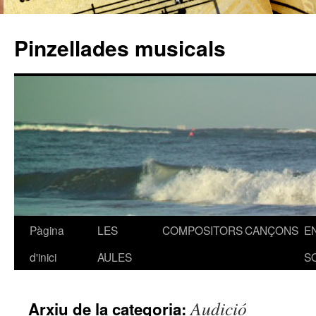
Pinzellades musicals
Pàgina
LES
COMPOSITORS
CANÇONS
E
Vés
d'inici
AULES
S
al
contingut
Audició
Arxiu de la categoria: