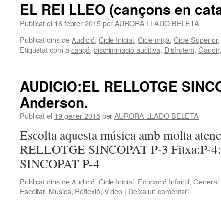
EL REI LLEO (cançons en cata
Publicat el
16 febrer 2015
per
AURORA LLADO BELETA
Publicat dins de
Audició
,
Cicle Inicial
,
Cicle mitjà
,
Cicle Superior
Etiquetat com a
cançó
,
discriminació auditiva
,
Disfrutem
,
Gaudir
AUDICIO:EL RELLOTGE SINCO
Anderson.
Publicat el
19 gener 2015
per
AURORA LLADO BELETA
Escolta aquesta música amb molta atenc
RELLOTGE SINCOPAT P-3 Fitxa:P-
SINCOPAT P-4
Publicat dins de
Audició
,
Cicle Inicial
,
Educació Infantil
,
General
Escoltar
,
Música
,
Reflexió
,
Video
|
Deixa un comentari