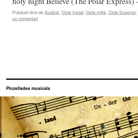
holy night Believe (The Polar Express)
Publicat dins de
Audició
,
Cicle Inicial
,
Cicle mitjà
,
Cicle Superior
un comentari
Pinzellades musicals