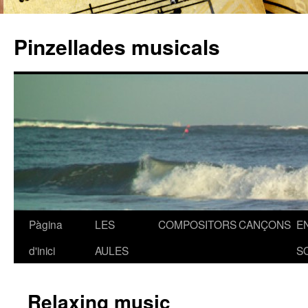
Pinzellades musicals
Pàgina
LES
COMPOSITORS
CANÇONS
E
Vés
d'inici
AULES
S
al
contingut
Relaxing music