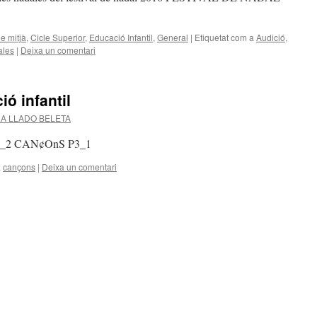
le mitjà
,
Cicle Superior
,
Educació Infantil
,
General
|
Etiquetat com a
Audició
,
ales
|
Deixa un comentari
ó infantil
A LLADO BELETA
 P3_2 CAN¢OnS P3_1
a
cançons
|
Deixa un comentari