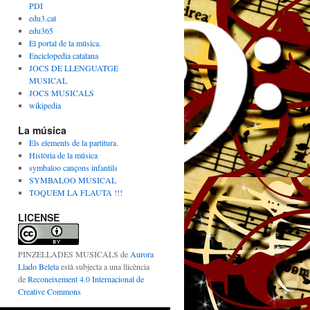
PDI
edu3.cat
edu365
El portal de la música.
Enciclopedia catalana
JOCS DE LLENGUATGE
MUSICAL
JOCS MUSICALS
wikipedia
La música
Els elements de la partitura.
Història de la música
symbaloo cançons infantils
SYMBALOO MUSICAL
TOQUEM LA FLAUTA !!!
LICENSE
PINZELLADES MUSICALS
de
Aurora
Llado Beleta
està subjecta a una llicència
de
Reconeixement 4.0 Internacional de
Creative Commons