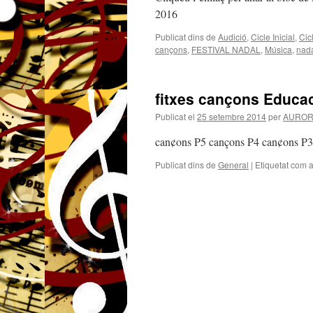
2016
Publicat dins de
Audició
,
Cicle Inicial
,
Cic
cançons
,
FESTIVAL NADAL
,
Música
,
nad
fitxes cançons Educaci
Publicat el
25 setembre 2014
per
AUROR
can¢ons P5 cançons P4 can¢ons
Publicat dins de
General
|
Etiquetat com 