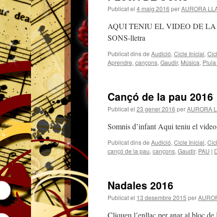
Publicat el
4 maig 2016
per
AURORA LL
AQUI TENIU EL VIDEO DE LA
SONS-lletra
Publicat dins de
Audició
,
Cicle Inicial
,
Cic
Aprendre
,
cançons
,
Gaudir
,
Música
,
Pluja
Cançó de la pau 2016
Publicat el
23 gener 2016
per
AURORA L
Somnis d’infant Aqui teniu el video 
Publicat dins de
Audició
,
Cicle Inicial
,
Cic
cançó de la pau
,
cançons
,
Gaudir
,
PAU
|
D
Nadales 2016
Publicat el
13 desembre 2015
per
AUROR
Cliqueu l’enllaç per anar al bloc