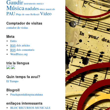
Gaudir
instruments
musics
Música
nadales
obres musicals
PAU
Video
Pluja de sons
Reflexió
Comptador de visitas
contador de visitas
Meta
Entra
RSS
dels articles
RSS
dels comentaris
WordPress.org
tria la llengua
Quin temps fa avui?
El Tiempo
Blogroll
Practiquemlallenguacatalana
enllaços interessants
BLOC RECURSOS MUSICALS