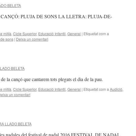
ADO BELETA
 CANÇÓ: PLUJA DE SONS LA LLETRA: PLUJA-DE-
le mitjà
,
Cicle Superior
,
Educació Infantil
,
General
|
Etiquetat com a
 de sons
|
Deixa un comentari
LADO BELETA
de la cançó que cantarem tots plegats el dia de la pau.
le mitjà
,
Cicle Superior
,
Educació Infantil
,
General
|
Etiquetat com a
Audició
,
eixa un comentari
A LLADO BELETA
 de les nadales del festival de nadal 2016 FESTIVAL DE NADAL