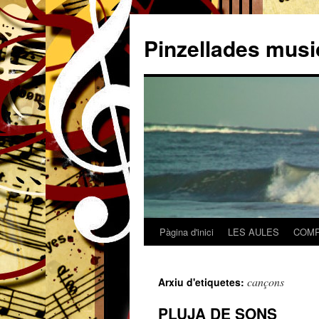
Pinzellades musi
Pàgina d'inici
LES AULES
COMP
Vés
al
cançons
Arxiu d'etiquetes:
contingut
PLUJA DE SONS