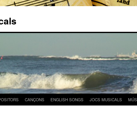
cals
OSITORS
CANÇONS
ENGLISH SONGS
JOCS MUSICALS
MÚS