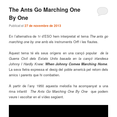
The Ants Go Marching One
By One
Publicat el
27 de novembre de 2013
En l’alternativa de 1r d’ESO hem interpretat el tema
The ants go
marching one by one
amb els instruments Orff i les flautes.
Aquest tema té els seus orígens en una cançó popular
de la
Guerra Civil dels Estats Units basada en la cançó irlandesa
Johnny I Hardly Knew:
When Johnny Comes Marching Home
.
La seva lletra expressa el desig del poble americà pel retorn dels
amics i parents que hi combatien.
A partir de l’any 1950 aquesta melodía ha acompanyat a una
rima infantil
The Ants Go Marching One By One
que podem
veure i escoltar en el vídeo següent.