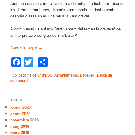
Amb una sessió vam fer la lectura de notes i la lectura rítmica de
les diferents partitures, després vam repartir els instruments i
després d’assajar-les una mica la vam gravar.
A continuació us enllaço l’arranjament del tema i la gravació de
la interpretació del grup de 3r d’ESO A.
Continua llegint
→
Facebook
Twitter
Comparteix
Publicat dins de
3r d'ESO
,
Arranjaments
,
Believer
|
Deixa un
comentari
ARXIUS
febrer 2020
gener 2020
novembre 2019
maig 2019
març 2019