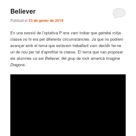
Believer
Publicat el
23 de gener de 2019
En una sessió de l’optativa P ens vam trobar que gairebé mitja
classe no hi era per diferents circumstancies. Ja que no podíem
avançar amb el tema que estàvem treballant vam decidir fer-ne
un de nou per tal d’aprofitar la classe. El tema que van proposar
els alumnes va ser
Believe
r, del grup de rock americà
Imagine
Dragons.