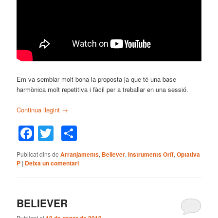
Em va semblar molt bona la proposta ja que té una base
harmònica molt repetitiva i fàcil per a treballar en una sessió.
Continua llegint
→
Facebook
Twitter
Comparteix
Publicat dins de
Arranjaments
,
Believer
,
Instruments Orff
,
Optativa
P
|
Deixa un comentari
BELIEVER
Publicat el