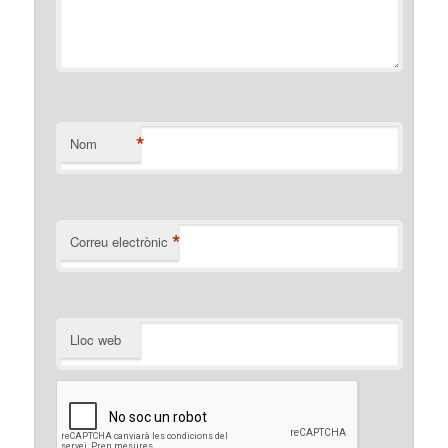
*
Nom
*
Correu electrònic
Lloc web