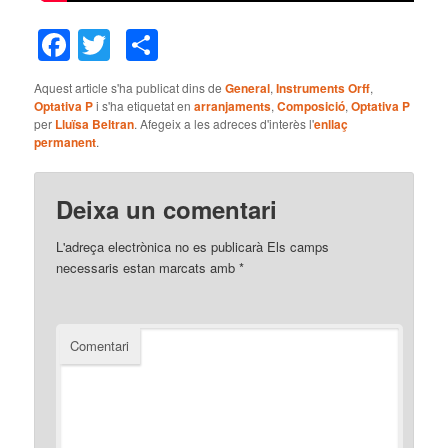
Facebook
Twitter
Comparteix
Aquest article s'ha publicat dins de
General
,
Instruments Orff
,
Optativa P
i s'ha etiquetat en
arranjaments
,
Composició
,
Optativa P
per
Lluïsa Beltran
. Afegeix a les adreces d'interès l'
enllaç
permanent
.
Deixa un comentari
L'adreça electrònica no es publicarà
Els camps
necessaris estan marcats amb
*
Comentari