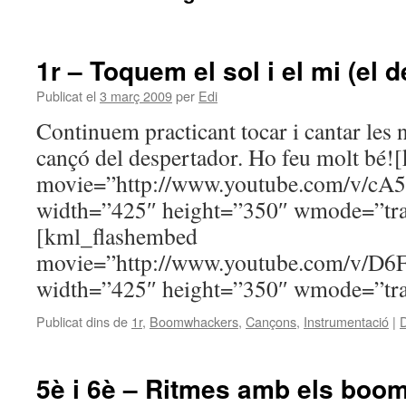
1r – Toquem el sol i el mi (el 
Publicat el
3 març 2009
per
Edi
Continuem practicant tocar i cantar les 
cançó del despertador. Ho feu molt bé
movie=”http://www.youtube.com/v/
width=”425″ height=”350″ wmode=”tran
[kml_flashembed
movie=”http://www.youtube.com/v/D
width=”425″ height=”350″ wmode=”tran
Publicat dins de
1r
,
Boomwhackers
,
Cançons
,
Instrumentació
|
D
5è i 6è – Ritmes amb els bo