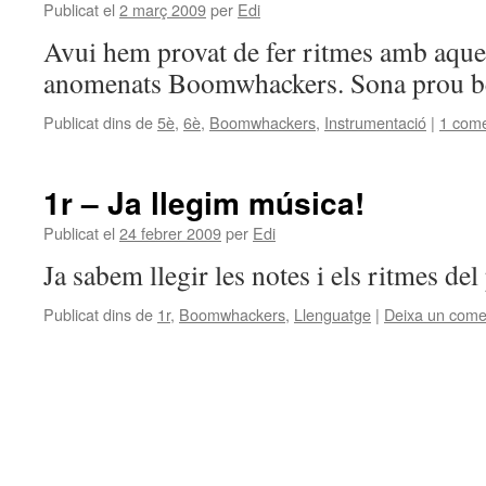
Publicat el
2 març 2009
per
Edi
Avui hem provat de fer ritmes amb aquest
anomenats Boomwhackers. Sona prou bé,
Publicat dins de
5è
,
6è
,
Boomwhackers
,
Instrumentació
|
1 come
1r – Ja llegim música!
Publicat el
24 febrer 2009
per
Edi
Ja sabem llegir les notes i els ritmes d
Publicat dins de
1r
,
Boomwhackers
,
Llenguatge
|
Deixa un come