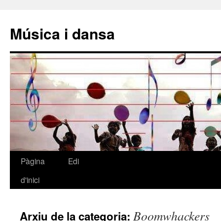
Música i dansa
Pàgina
Edi
Vés
d'inici
al
contingut
Boomwhackers
Arxiu de la categoria: