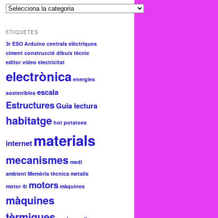
C
a
t
ETIQUETES
e
3r ESO
Arduino
centrals elèctriques
g
ciment
construcció
dibuix tècnic
o
editor vídeo
electricitat
r
electrònica
i
energies
e
escala
s
sostenibles
Estructures
Guia lectura
habitatge
hot potatoes
materials
internet
mecanismes
medi
ambient
Memòria tècnica
metalls
motors
motor 4t
màquines
màquines
tèrmiques