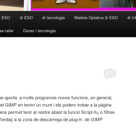
n ESO
3r ESO
4t tecnologia
Matèria Optativa 3r ESO
4t In
es-taller
Dones i tecnologia
ue aporta a molts programes noves funcions, en general,
del GIMP en tenim un munt i els podem trobar a la pàgina
s permet tenir al nostre abast la funció Script-fu, o filtres
l’enllaç a la zona de descàrrega de plug-in de GIMP