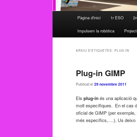
Menú
Pàgina d'inici
1r ESO
2
Aneu
Aneu
principal
Impulsem la robòtica
Project
al
al
contingut
contingut
ARXIU D'ETIQUETES:
PLUG-IN
principal
secundari
Plug-in GIMP
Publicat el
29 novembre 2011
Els
plug-in
és una aplicació q
molt específiques. En el cas 
oficial de GIMP (per exemple, en
més específics,….). Us deixo 