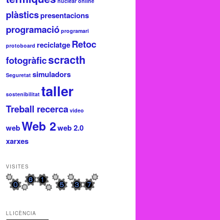
nuclear
online
plàstics
presentacions
programació
programari
Retoc
reciclatge
protoboard
scracth
fotogràfic
simuladors
Seguretat
taller
sostenibilitat
Treball recerca
video
Web 2
web
web 2.0
xarxes
VISITES
LLICÈNCIA