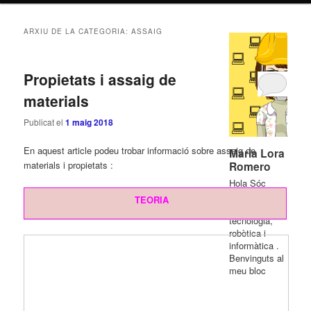
ARXIU DE LA CATEGORIA:
ASSAIG
Propietats i assaig de
materials
Publicat el
1 maig 2018
En aquest article podeu trobar informació sobre assaig de
Maria Lora
Romero
materials i propietats :
Hola Sóc
Maria Lora ,
TEORIA
professora de
tecnologia,
robòtica i
informàtica .
Benvinguts al
meu bloc