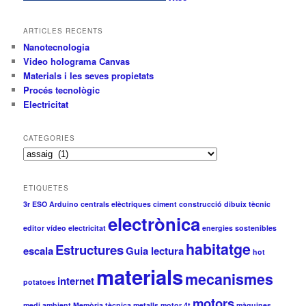
ARTICLES RECENTS
Nanotecnologia
Video holograma Canvas
Materials i les seves propietats
Procés tecnològic
Electricitat
CATEGORIES
C
a
t
ETIQUETES
e
3r ESO
Arduino
centrals elèctriques
ciment
construcció
dibuix tècnic
g
electrònica
o
editor vídeo
electricitat
energies sostenibles
r
habitatge
i
Estructures
escala
Guia lectura
hot
e
materials
s
mecanismes
internet
potatoes
motors
medi ambient
Memòria tècnica
metalls
motor 4t
màquines