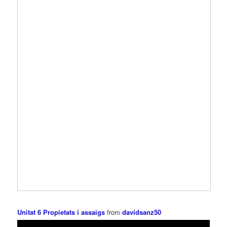
Unitat 6 Propietats i assaigs
from
davidsanz50