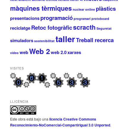
màquines tèrmiques
plàstics
nuclear
online
programació
presentacions
programari
protoboard
scracth
Retoc fotogràfic
reciclatge
Seguretat
taller
Treball recerca
simuladors
sostenibilitat
Web 2
web
web 2.0
xarxes
video
VISITES
LLICÈNCIA
Este obra está bajo una
licencia Creative Commons
Reconocimiento-NoComercial-CompartirIgual 3.0 Unported
.