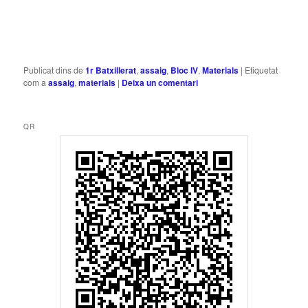
Publicat dins de
1r Batxillerat
,
assaig
,
Bloc IV
,
Materials
|
Etiquetat
com a
assaig
,
materials
|
Deixa un comentari
QR