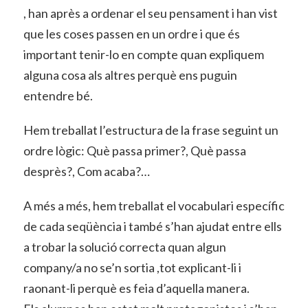
, han après a ordenar el seu pensament i han vist
que les coses passen en un ordre i que és
important tenir-lo en compte quan expliquem
alguna cosa als altres perquè ens puguin
entendre bé.
Hem treballat l’estructura de la frase seguint un
ordre lògic: Què passa primer?, Què passa
desprès?, Com acaba?…
A més a més, hem treballat el vocabulari específic
de cada seqüència i també s’han ajudat entre ells
a trobar la solució correcta quan algun
company/a no se’n sortia ,tot explicant-li i
raonant-li perquè es feia d’aquella manera.