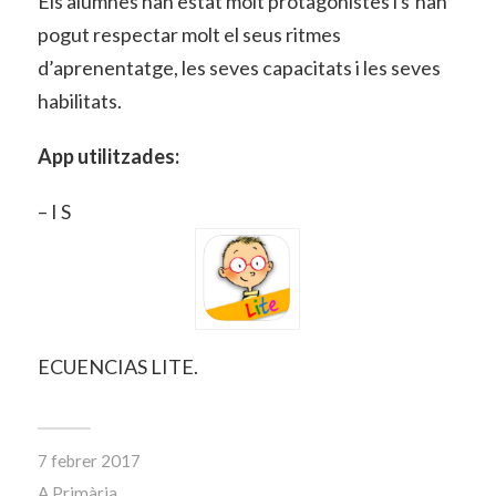
Els alumnes han estat molt protagonistes i s’han
pogut respectar molt el seus ritmes
d’aprenentatge, les seves capacitats i les seves
habilitats.
App utilitzades:
– I S
ECUENCIAS LITE.
7 febrer 2017
A
Primària