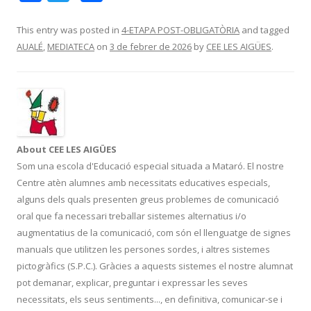
ac
w
o
e
itt
m
This entry was posted in
4-ETAPA POST-OBLIGATÒRIA
and tagged
AUALÉ
,
MEDIATECA
on
3 de febrer de 2026
by
CEE LES AIGÜES
.
b
er
p
o
ar
o
te
k
ix
About CEE LES AIGÜES
Som una escola d'Educació especial situada a Mataró. El nostre
Centre atèn alumnes amb necessitats educatives especials,
alguns dels quals presenten greus problemes de comunicació
oral que fa necessari treballar sistemes alternatius i/o
augmentatius de la comunicació, com són el llenguatge de signes
manuals que utilitzen les persones sordes, i altres sistemes
pictogràfics (S.P.C.). Gràcies a aquests sistemes el nostre alumnat
pot demanar, explicar, preguntar i expressar les seves
necessitats, els seus sentiments..., en definitiva, comunicar-se i