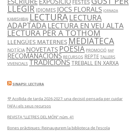
GUST PER
ESCRIURE
EXPOSICIÓ
FESTES
LLEGIR
JOCS FLORALS
IDIOMES
JORNADA
LECTURA
LECTURA
KAMISHIBAI
ADAPTADA
LECTURA EN VEU ALTA
LECTURA PER A TOTHOM
MEDIATECA
LLENGÜES MATERNES
POESIA
NOVETATS
NOTÍCIA
PROMOCIÓ
RAP
RECOMANACIONS
REPTE
RECURSOS
TALLERS
TRADICIONS
TREBALL EN XARXA
VIVENCIALS
SINAPSI: LECTURA
💜 Acollida de tarda 2026-2027: una decisió pensada per cuidar
l’AFA i els seus recursos
REVISTA “LLETRES DEL MÓN” núm. 41
Bones pràctiques: Reinaugurem la biblioteca de l’escola