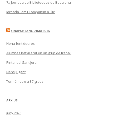
7a Jornada de Biblioteques de Badalona
Jornada Fem i Compartim a Flix
SINAPSI: BANC D’IMATGES
Nena fent deures
Alumnes batxillerat en un grup de treball
Pintant el Sant Jordi
Nens jugant
Termòmetre a 37 graus
ARXIUS
juny 2026