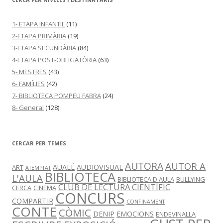
a
:
1- ETAPA INFANTIL
(11)
2-ETAPA PRIMÀRIA
(19)
3-ETAPA SECUNDÀRIA
(84)
4-ETAPA POST-OBLIGATÒRIA
(63)
5- MESTRES
(43)
6- FAMÍLIES
(42)
7- BIBLIOTECA POMPEU FABRA
(24)
8- General
(128)
CERCAR PER TEMES
AUTORA
AUTOR A
AUALÉ
AUDIOVISUAL
ART
ATEMPTAT
BIBLIOTECA
L'AULA
BIBLIOTECA D'AULA
BULLYING
CLUB DE LECTURA CIENTÍFIC
CERCA
CINEMA
CONCURS
COMPARTIR
CONFINAMENT
CONTE
CÒMIC
DENIP
EMOCIONS
ENDEVINALLA