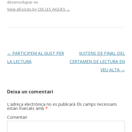
desenvolupar-se.
View all posts by CEE LES AIGÜES
→
Post
←
PARTICIPEM AL GUST PER
VUITENS DE FINAL DEL
navigation
LA LECTURA
CERTAMEN DE LECTURA EN
VEU ALTA
→
Deixa un comentari
L'adreça electrònica no es publicarà
Els camps necessaris
estan marcats amb
*
Comentari