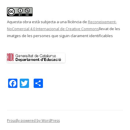
Aquesta obra està subjecta a una llicència de
Reconeixement-
NoComercial 4.0 Internacional de Creative Commons
llevat de les
imatges de les persones que siguin clarament identificables
F
T
C
ac
w
o
e
itt
m
b
er
p
o
ar
Proudly powered by WordPress
o
te