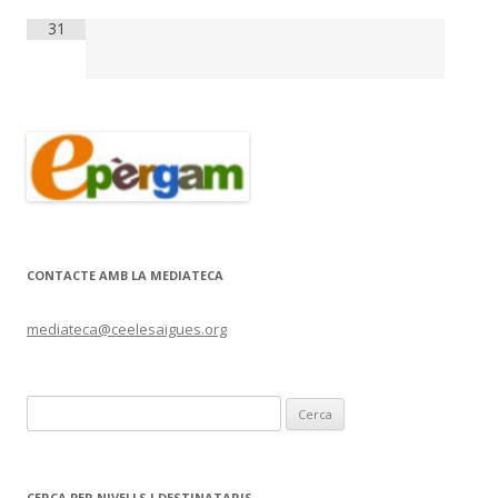
31
CONTACTE AMB LA MEDIATECA
mediateca@ceelesaigues.org
C
e
r
c
CERCA PER NIVELLS I DESTINATARIS