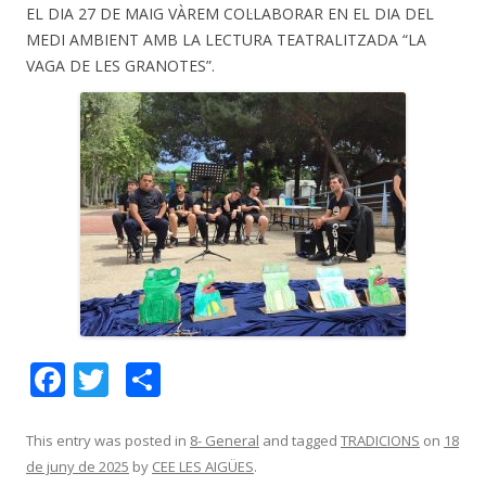
EL DIA 27 DE MAIG VÀREM COL·LABORAR EN EL DIA DEL
MEDI AMBIENT AMB LA LECTURA TEATRALITZADA “LA
VAGA DE LES GRANOTES”.
F
T
C
ac
w
o
e
itt
m
This entry was posted in
8- General
and tagged
TRADICIONS
on
18
de juny de 2025
by
CEE LES AIGÜES
.
b
er
p