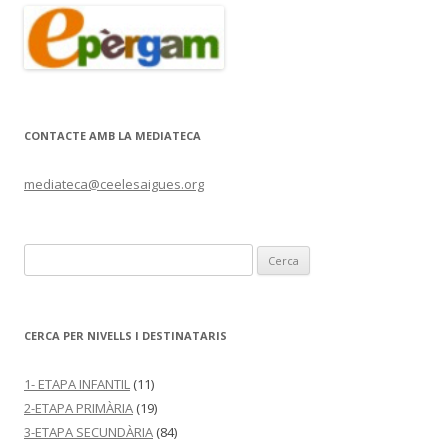
CONTACTE AMB LA MEDIATECA
mediateca@ceelesaigues.org
C
e
r
c
CERCA PER NIVELLS I DESTINATARIS
a
:
1- ETAPA INFANTIL
(11)
2-ETAPA PRIMÀRIA
(19)
3-ETAPA SECUNDÀRIA
(84)