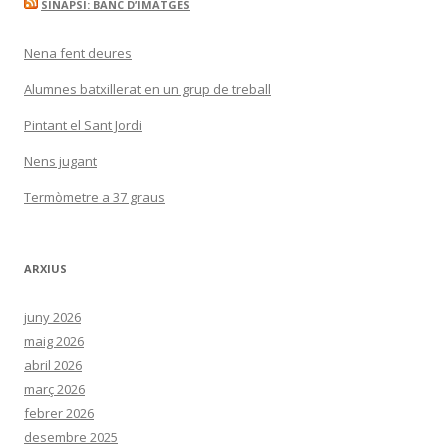
SINAPSI: BANC D’IMATGES
Nena fent deures
Alumnes batxillerat en un grup de treball
Pintant el Sant Jordi
Nens jugant
Termòmetre a 37 graus
ARXIUS
juny 2026
maig 2026
abril 2026
març 2026
febrer 2026
desembre 2025