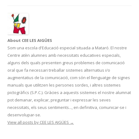
o
ar
o
te
k
ix
About CEE LES AIGÜES
Som una escola d'Educació especial situada a Mataró. El nostre
Centre atèn alumnes amb necessitats educatives especials,
alguns dels quals presenten greus problemes de comunicació
oral que fa necessari treballar sistemes alternatius i/o
augmentatius de la comunicació, com són el llenguatge de signes
manuals que utilitzen les persones sordes, i altres sistemes
pictogràfics (S.P.C.). Gràcies a aquests sistemes el nostre alumnat
pot demanar, explicar, preguntar i expressar les seves
necessitats, els seus sentiments..., en definitiva, comunicar-se i
desenvolupar-se.
View all posts by CEE LES AIGÜES
→