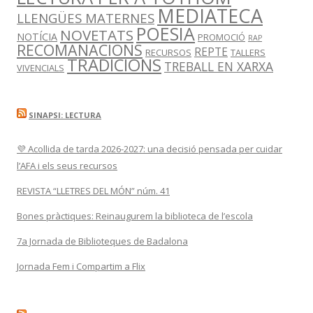
MEDIATECA
LLENGÜES MATERNES
POESIA
NOVETATS
NOTÍCIA
PROMOCIÓ
RAP
RECOMANACIONS
REPTE
RECURSOS
TALLERS
TRADICIONS
TREBALL EN XARXA
VIVENCIALS
SINAPSI: LECTURA
💜 Acollida de tarda 2026-2027: una decisió pensada per cuidar
l’AFA i els seus recursos
REVISTA “LLETRES DEL MÓN” núm. 41
Bones pràctiques: Reinaugurem la biblioteca de l’escola
7a Jornada de Biblioteques de Badalona
Jornada Fem i Compartim a Flix