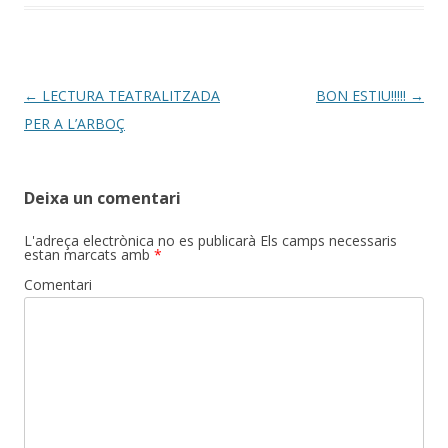
Post
←
LECTURA TEATRALITZADA
BON ESTIU!!!!!
→
navigation
PER A L’ARBOÇ
Deixa un comentari
L'adreça electrònica no es publicarà
Els camps necessaris
estan marcats amb
*
Comentari