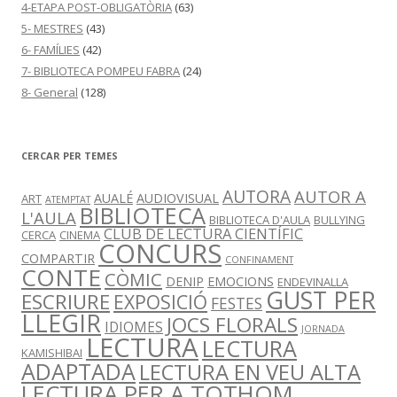
4-ETAPA POST-OBLIGATÒRIA
(63)
5- MESTRES
(43)
6- FAMÍLIES
(42)
7- BIBLIOTECA POMPEU FABRA
(24)
8- General
(128)
CERCAR PER TEMES
AUTORA
AUTOR A
AUALÉ
AUDIOVISUAL
ART
ATEMPTAT
BIBLIOTECA
L'AULA
BIBLIOTECA D'AULA
BULLYING
CLUB DE LECTURA CIENTÍFIC
CERCA
CINEMA
CONCURS
COMPARTIR
CONFINAMENT
CONTE
CÒMIC
DENIP
EMOCIONS
ENDEVINALLA
GUST PER
ESCRIURE
EXPOSICIÓ
FESTES
LLEGIR
JOCS FLORALS
IDIOMES
JORNADA
LECTURA
LECTURA
KAMISHIBAI
ADAPTADA
LECTURA EN VEU ALTA
LECTURA PER A TOTHOM