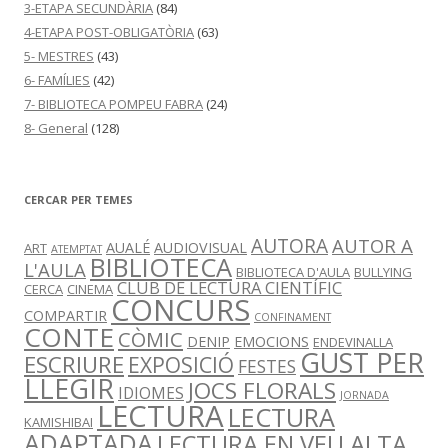
3-ETAPA SECUNDÀRIA
(84)
4-ETAPA POST-OBLIGATÒRIA
(63)
5- MESTRES
(43)
6- FAMÍLIES
(42)
7- BIBLIOTECA POMPEU FABRA
(24)
8- General
(128)
CERCAR PER TEMES
AUTORA
AUTOR A
AUALÉ
AUDIOVISUAL
ART
ATEMPTAT
BIBLIOTECA
L'AULA
BIBLIOTECA D'AULA
BULLYING
CLUB DE LECTURA CIENTÍFIC
CERCA
CINEMA
CONCURS
COMPARTIR
CONFINAMENT
CONTE
CÒMIC
DENIP
EMOCIONS
ENDEVINALLA
GUST PER
ESCRIURE
EXPOSICIÓ
FESTES
LLEGIR
JOCS FLORALS
IDIOMES
JORNADA
LECTURA
LECTURA
KAMISHIBAI
ADAPTADA
LECTURA EN VEU ALTA