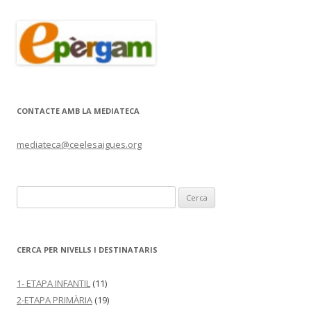
CONTACTE AMB LA MEDIATECA
mediateca@ceelesaigues.org
C
e
r
c
CERCA PER NIVELLS I DESTINATARIS
a
:
1- ETAPA INFANTIL
(11)
2-ETAPA PRIMÀRIA
(19)