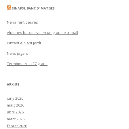
SINAPSI: BANC D’IMATGES
Nena fent deures
Alumnes batxillerat en un grup de treball
Pintant el Sant Jordi
Nens jugant
Termòmetre a 37 graus
ARXIUS
juny 2026
maig 2026
abril 2026
març 2026
febrer 2026