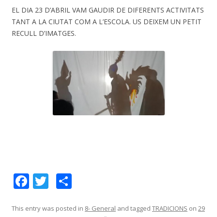
EL DIA 23 D’ABRIL VAM GAUDIR DE DIFERENTS ACTIVITATS
TANT A LA CIUTAT COM A L’ESCOLA. US DEIXEM UN PETIT
RECULL D’IMATGES.
OMBRES DE SANT JORDI
F
T
C
MOLTE MÉS QUE LLEGIR 1
LECTURA A ARGENTONA
MOLT MÉS QUE LLEGIR
REPRESENTACIÓ 1
REPRESENTACIÓ
PHOTOCALL
PARADES
ac
w
o
e
itt
m
This entry was posted in
8- General
and tagged
TRADICIONS
on
29