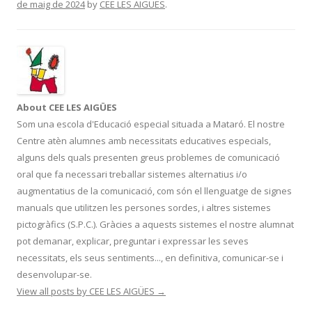
de maig de 2024
by
CEE LES AIGÜES
.
b
er
p
o
ar
o
te
k
ix
About CEE LES AIGÜES
Som una escola d'Educació especial situada a Mataró. El nostre
Centre atèn alumnes amb necessitats educatives especials,
alguns dels quals presenten greus problemes de comunicació
oral que fa necessari treballar sistemes alternatius i/o
augmentatius de la comunicació, com són el llenguatge de signes
manuals que utilitzen les persones sordes, i altres sistemes
pictogràfics (S.P.C.). Gràcies a aquests sistemes el nostre alumnat
pot demanar, explicar, preguntar i expressar les seves
necessitats, els seus sentiments..., en definitiva, comunicar-se i
desenvolupar-se.
View all posts by CEE LES AIGÜES
→