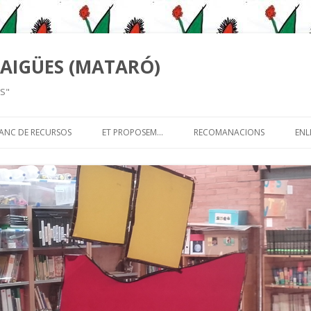
 AIGÜES (MATARÓ)
TS"
Skip
to
ANC DE RECURSOS
ET PROPOSEM…
RECOMANACIONS
ENL
content
NAMENT
CONTES
BOOKTRÀILERS, COM FER-NE 
ENTRE
EL REPTE
BOOKTUBER? I AIXÒ QUÈ ÉS!
ET RECOMANEM…
CACIÓ
QUÈ RECOMANES?
RECOMANA LLIBRES, COM FE