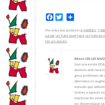
F
T
C
ac
w
o
e
itt
m
This entry was posted in
6- FAMÍLIES
,
7- B
LLEGIR
,
LECTURA ADAPTADA
,
LECTURA EN V
b
er
p
CEE LES AIGÜES
.
o
ar
o
te
About CEE LES AIGÜ
k
ix
Som una escola d'Educ
alumnes amb necessit
greus problemes de c
alternatius i/o augme
manuals que utilitzen 
Gràcies a aquests sis
expressar les seves n
se i desenvolupar-se