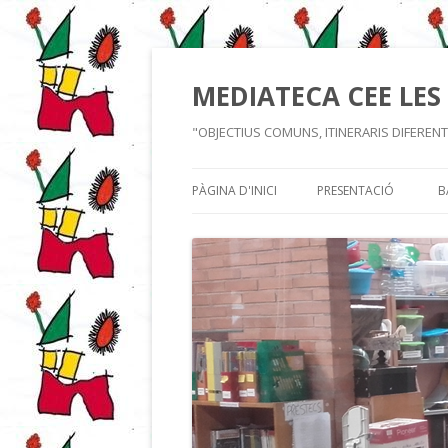
MEDIATECA CEE LES
"OBJECTIUS COMUNS, ITINERARIS DIFEREN
PÀGINA D'INICI
PRESENTACIÓ
B
MEDIATECA I FUNCIO
PLA DE LECTURA DE C
PROJECTES
SISTEMES DE COMUNI
GALERIA D’IMATGES