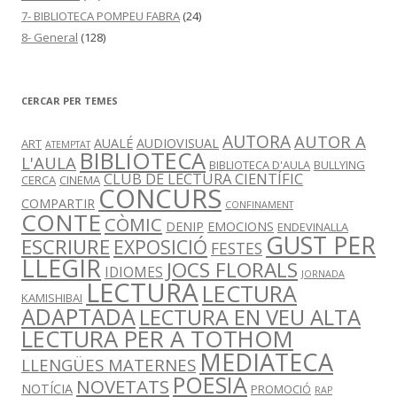
7- BIBLIOTECA POMPEU FABRA
(24)
8- General
(128)
CERCAR PER TEMES
AUTORA
AUTOR A
AUALÉ
AUDIOVISUAL
ART
ATEMPTAT
BIBLIOTECA
L'AULA
BIBLIOTECA D'AULA
BULLYING
CLUB DE LECTURA CIENTÍFIC
CERCA
CINEMA
CONCURS
COMPARTIR
CONFINAMENT
CONTE
CÒMIC
DENIP
EMOCIONS
ENDEVINALLA
GUST PER
ESCRIURE
EXPOSICIÓ
FESTES
LLEGIR
JOCS FLORALS
IDIOMES
JORNADA
LECTURA
LECTURA
KAMISHIBAI
ADAPTADA
LECTURA EN VEU ALTA
LECTURA PER A TOTHOM
MEDIATECA
LLENGÜES MATERNES
POESIA
NOVETATS
NOTÍCIA
PROMOCIÓ
RAP