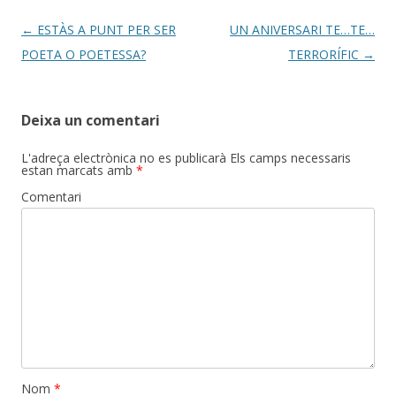
Post
←
ESTÀS A PUNT PER SER
UN ANIVERSARI TE…TE…
navigation
POETA O POETESSA?
TERRORÍFIC
→
Deixa un comentari
L'adreça electrònica no es publicarà
Els camps necessaris
estan marcats amb
*
Comentari
Nom
*