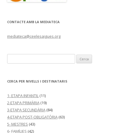
CONTACTE AMB LA MEDIATECA
mediateca@ceelesaigues.org
C
e
r
c
CERCA PER NIVELLS I DESTINATARIS
a
:
1- ETAPA INFANTIL
(11)
2-ETAPA PRIMÀRIA
(19)
3-ETAPA SECUNDÀRIA
(84)
4-ETAPA POST-OBLIGATÒRIA
(63)
5- MESTRES
(43)
6- FAMÍLIES
(42)