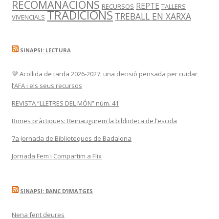
RECOMANACIONS
REPTE
RECURSOS
TALLERS
TRADICIONS
TREBALL EN XARXA
VIVENCIALS
SINAPSI: LECTURA
💜 Acollida de tarda 2026-2027: una decisió pensada per cuidar
l’AFA i els seus recursos
REVISTA “LLETRES DEL MÓN” núm. 41
Bones pràctiques: Reinaugurem la biblioteca de l’escola
7a Jornada de Biblioteques de Badalona
Jornada Fem i Compartim a Flix
SINAPSI: BANC D’IMATGES
Nena fent deures