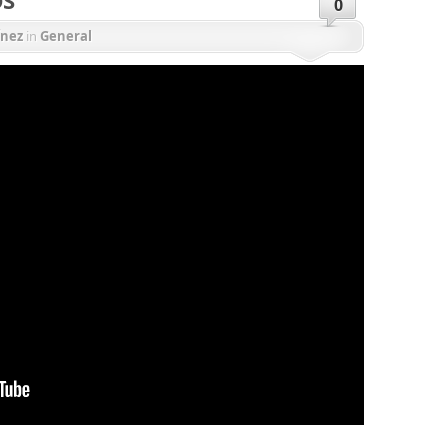
0
ínez
in
General