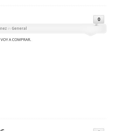
0
ínez
in
General
 VOY A COMPRAR.
ir
OS