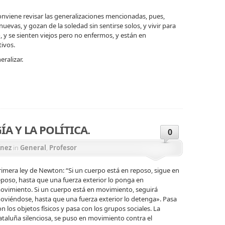
nviene revisar las generalizaciones mencionadas, pues,
evas, y gozan de la soledad sin sentirse solos, y vivir para
 y se sienten viejos pero no enfermos, y están en
tivos.
ralizar.
ir
ÍA Y LA POLÍTICA.
0
ínez
in
General
,
Profesor
rimera ley de Newton: “Si un cuerpo está en reposo, sigue en
eposo, hasta que una fuerza exterior lo ponga en
ovimiento. Si un cuerpo está en movimiento, seguirá
oviéndose, hasta que una fuerza exterior lo detenga». Pasa
on los objetos físicos y pasa con los grupos sociales. La
ataluña silenciosa, se puso en movimiento contra el