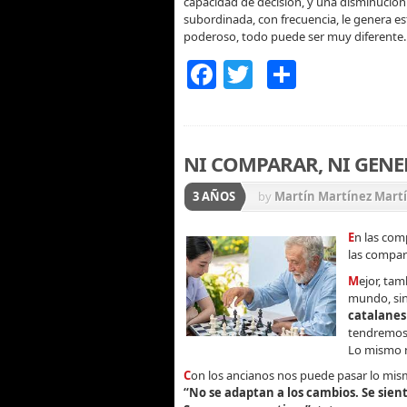
capacidad de decisión, y una disminución d
subordinada, con frecuencia, le genera est
poderoso, todo puede ser muy diferente.
Facebook
Twitter
Compart
NI COMPARAR, NI GENE
3 AÑOS
by
Martín Martínez Mart
E
n las com
las compar
M
ejor, tam
mundo, sin 
catalanes
tendremos
Lo mismo n
C
on los ancianos nos puede pasar lo mism
“No se adaptan a los cambios. Se sien