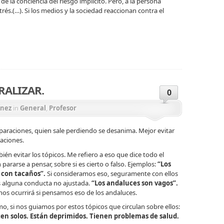
e la conciencia del riesgo implícito. Pero, a la persona
rés.(…). Si los medios y la sociedad reaccionan contra el
ir
RALIZAR.
0
ínez
in
General
,
Profesor
paraciones, quien sale perdiendo se desanima. Mejor evitar
aciones.
bién evitar los tópicos. Me refiero a eso que dice todo el
pararse a pensar, sobre si es cierto o falso. Ejemplos:
“Los
 con tacaños”.
Si consideramos eso, seguramente con ellos
 alguna conducta no ajustada.
“Los andaluces son vagos”.
os ocurrirá si pensamos eso de los andaluces.
o, si nos guiamos por estos tópicos que circulan sobre ellos:
ten solos. Están deprimidos. Tienen problemas de salud.