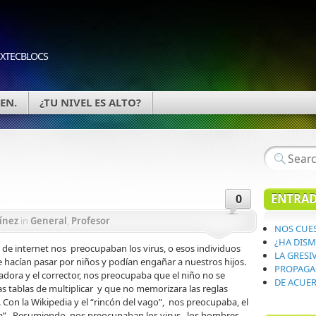
 XTECBLOCS
EN.
¿TU NIVEL ES ALTO?
ENTRAD
0
ínez
in
General
,
Profesor
NOS CUES
¿HA DISM
os de internet nos preocupaban los virus, o esos individuos
LA GRESI
 hacían pasar por niños y podían engañar a nuestros hijos.
PROPAGA
ladora y el corrector, nos preocupaba que el niño no se
DE ACUERD
as tablas de multiplicar y que no memorizara las reglas
. Con la Wikipedia y el “rincón del vago”, nos preocupaba, el
ga”. Resumiendo, nos preocupaban los virus, los hombres