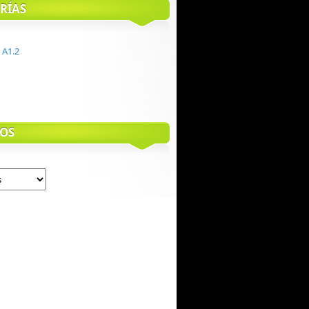
RÍAS
 A1.2
OS