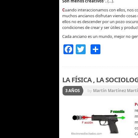
Son menos creativos”.
(…).
C
uando interaccionamos con ellos, nos co
muchos ancianos disfrutan viendo cosas nu
ellos no es descender por un pozo oscuro,
condiciones de crear y ser útiles y produc
Cada anciano es un mundo, mejor no gene
Facebook
Twitter
Compart
LA FÍSICA , LA SOCIOLOG
3 AÑOS
by
Martín Martínez Mart
P
r
m
m
c
C