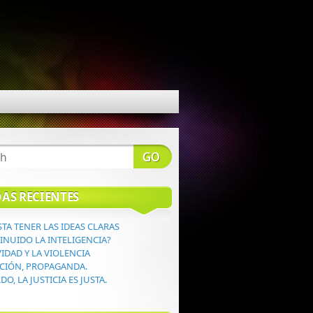
AS RECIENTES
TA TENER LAS IDEAS CLARAS
INUIDO LA INTELIGENCIA?
VIDAD Y LA VIOLENCIA
CIÓN, PROPAGANDA.
O, LA JUSTICIA ES JUSTA.