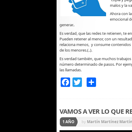
malos y la v
Ahora con la
emocional de
generar..
Es verdad, que las redes te retienen, te 
Pueden retener al menor, con un resulta
relaciona menos, y consume contenidos po
de los menores.(..).
Es verdad también, que muchos trabajos p
número determinado de pasos. Por ejemplo
las llamadas.
Facebook
Twitter
Compart
VAMOS A VER LO QUE R
1 AÑO
by
Martín Martínez Martí