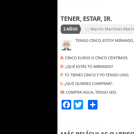
TENER, ESTAR, IR.
2 AÑOS
by
Martín Martínez Mart
TENGO CINCO, ESTOY MIRANDO,
A
: CINCO EUROS O CINCO CÉNTIMOS.
D
: ¿QUÉ ESTÁS TÚ MIRANDO?
F
: TÚ TIENES CINCO Y YO TENGO UNO.
L
: ¿QUÉ QUIERES COMPRAR?.
M
: COMPRA AGUA, TENGO SED.
Facebook
Twitter
Compart
MÁS PELÍCULAS O VIDE