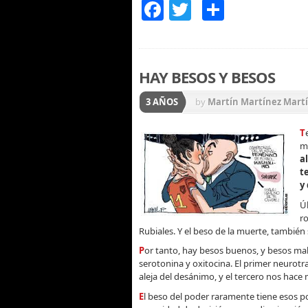
Facebook
Twitter
Compart
HAY BESOS Y BESOS
3 AÑOS
by
Martín Martínez Mart
T
mu
a
t
y
Ú
r
Rubiales. Y el beso de la muerte, también 
P
or tanto, hay besos buenos, y besos mal
serotonina y oxitocina. El primer neurot
aleja del desánimo, y el tercero nos hace
E
l beso del poder raramente tiene esos p