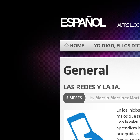
ESPAÑOL
ALTRE LLOC
HOME
YO DIGO, ELLOS DIC
General
LAS REDES Y LA IA.
5 MESES
by
Martín Martínez Mart
En los inici
malos que se
Con la calcu
aprendiera l
ortográficas
“copia y pe