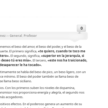
ir
0
ínez
in
General
,
Profesor
enemos el beso del amor, el beso del poder, y el beso de la
erte. El primero significa,
«te quiero, cuando te toco me
ltero».
El segundo, significa,
«superior en la jerarquía, si
e deseo tú eres mía».
El tercero,
«este nos ha traicionado,
 desaparecer le ha tocado».
ltimamente se habla del beso de pico, un beso ligero, con un
oce mínimo. El beso del poder también se llama beso de
se llama beso siciliano.
os. Con los primeros suben los niveles de dopamina,
ransmisor nos proporciona energía y alegría, el segundo nos
 más acogedores.
ositivos efectos. En el poderoso genera un aumento de su