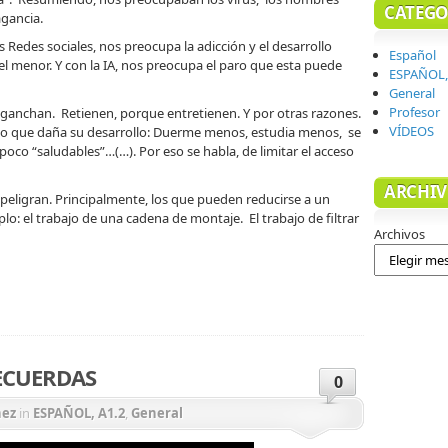
CATEGO
agancia.
s Redes sociales, nos preocupa la adicción y el desarrollo
Español
l menor. Y con la IA, nos preocupa el paro que esta puede
ESPAÑOL,
General
Profesor
enganchan. Retienen, porque entretienen. Y por otras razones.
VÍDEOS
do que daña su desarrollo: Duerme menos, estudia menos, se
co “saludables”…(…). Por eso se habla, de limitar el acceso
ARCHIV
eligran. Principalmente, los que pueden reducirse a un
: el trabajo de una cadena de montaje. El trabajo de filtrar
Archivos
ir
ECUERDAS
0
nez
in
ESPAÑOL, A1.2
,
General