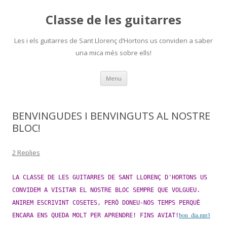
Classe de les guitarres
Les i els guitarres de Sant Llorenç d’Hortons us conviden a saber
una mica més sobre ells!
Skip
Menu
to
content
BENVINGUDES I BENVINGUTS AL NOSTRE
BLOC!
2 Replies
LA CLASSE DE LES GUITARRES DE SANT LLORENÇ D'HORTONS US
CONVIDEM A VISITAR EL NOSTRE BLOC SEMPRE QUE VOLGUEU.
ANIREM ESCRIVINT COSETES, PERÒ DONEU-NOS TEMPS PERQUÈ
bon_dia.mp3
ENCARA ENS QUEDA MOLT PER APRENDRE! FINS AVIAT!