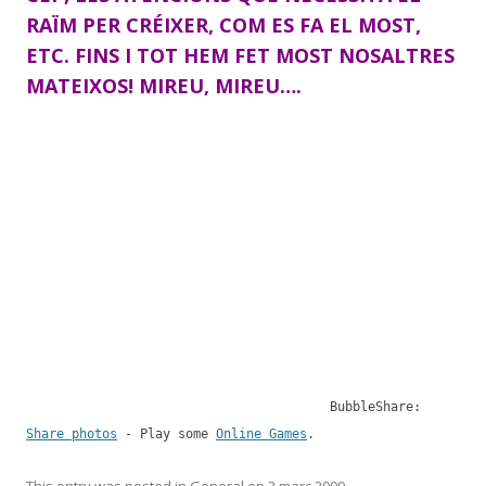
RAÏM PER CRÉIXER, COM ES FA EL MOST,
ETC. FINS I TOT HEM FET MOST NOSALTRES
MATEIXOS! MIREU, MIREU….
BubbleShare:
Share photos
- Play some
Online Games
.