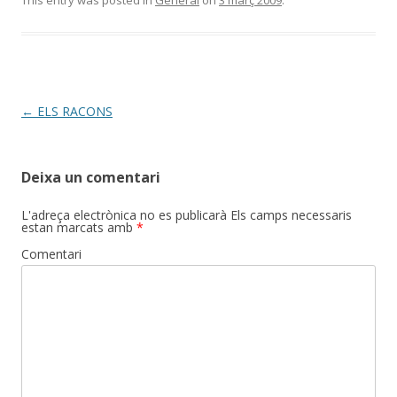
This entry was posted in
General
on
3 març 2009
.
Post
←
ELS RACONS
navigation
Deixa un comentari
L'adreça electrònica no es publicarà
Els camps necessaris
estan marcats amb
*
Comentari