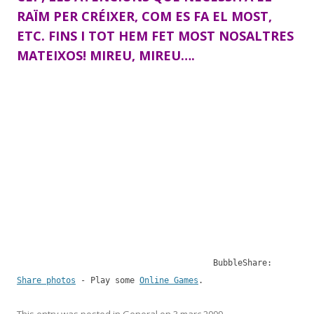
RAÏM PER CRÉIXER, COM ES FA EL MOST,
ETC. FINS I TOT HEM FET MOST NOSALTRES
MATEIXOS! MIREU, MIREU….
BubbleShare:
Share photos
- Play some
Online Games
.