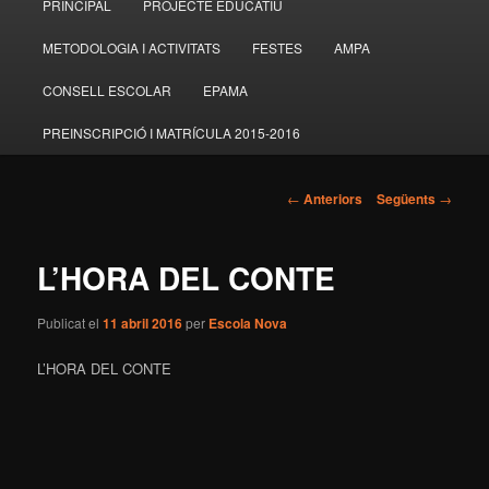
PRINCIPAL
PROJECTE EDUCATIU
Aneu
principal
METODOLOGIA I ACTIVITATS
FESTES
AMPA
al
CONSELL ESCOLAR
EPAMA
contingut
PREINSCRIPCIÓ I MATRÍCULA 2015-2016
principal
Navegació
←
Anteriors
Següents
→
pels
articles
L’HORA DEL CONTE
Publicat el
11 abril 2016
per
Escola Nova
L’HORA DEL CONTE