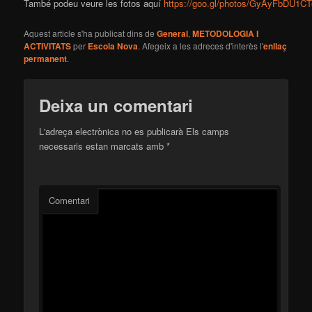
També podeu veure les fotos aquí
https://goo.gl/photos/GyAyFbDU1C
Aquest article s'ha publicat dins de
General
,
METODOLOGIA I
ACTIVITATS
per
Escola Nova
. Afegeix a les adreces d'interès l'
enllaç
permanent
.
Deixa un comentari
L'adreça electrònica no es publicarà
Els camps
necessaris estan marcats amb
*
Comentari