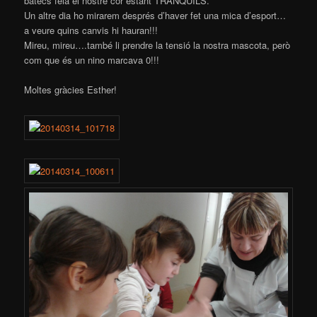
batecs feia el nostre cor estant TRANQUILS.
Un altre dia ho mirarem després d’haver fet una mica d’esport…
a veure quins canvis hi hauran!!!
Mireu, mireu….també li prendre la tensió la nostra mascota, però
com que és un nino marcava 0!!!
Moltes gràcies Esther!