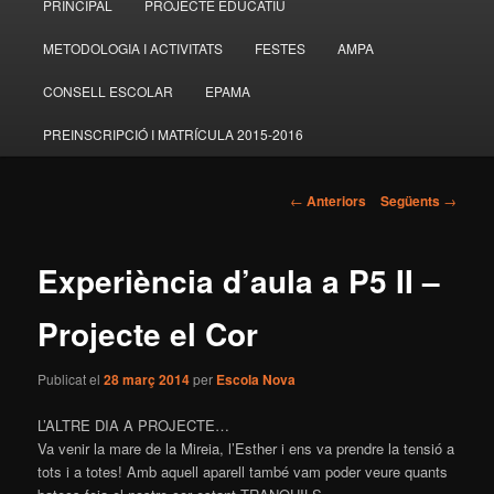
PRINCIPAL
PROJECTE EDUCATIU
Aneu
principal
METODOLOGIA I ACTIVITATS
FESTES
AMPA
al
CONSELL ESCOLAR
EPAMA
contingut
PREINSCRIPCIÓ I MATRÍCULA 2015-2016
principal
Navegació
←
Anteriors
Següents
→
pels
articles
Experiència d’aula a P5 II –
Projecte el Cor
Publicat el
28 març 2014
per
Escola Nova
L’ALTRE DIA A PROJECTE…
Va venir la mare de la Mireia, l’Esther i ens va prendre la tensió a
tots i a totes! Amb aquell aparell també vam poder veure quants