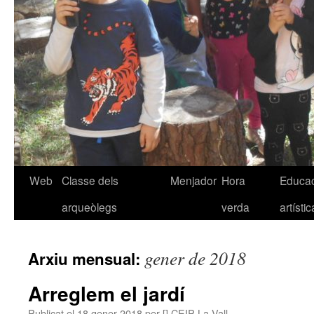
Web
Classe dels
Menjador
Hora
Educac
Vés
arqueòlegs
verda
artístic
al
contingut
gener de 2018
Arxiu mensual:
Arreglem el jardí
Publicat el
18 gener 2018
per
[] CEIP La Vall