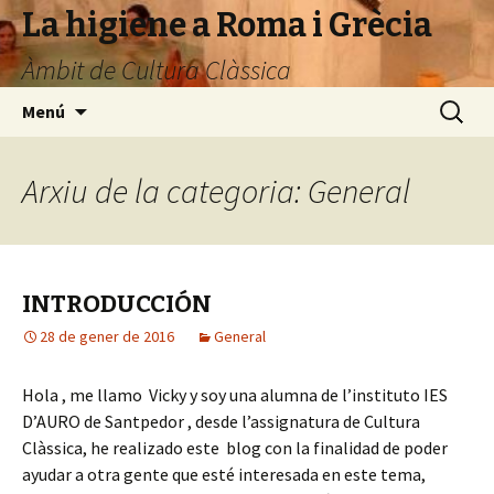
La higiene a Roma i Grècia
Àmbit de Cultura Clàssica
Vés
Cerca:
Menú
al
contingut
Arxiu de la categoria: General
INTRODUCCIÓN
28 de gener de 2016
General
Hola , me llamo Vicky y soy una alumna de l’instituto IES
D’AURO de Santpedor , desde l’assignatura de Cultura
Clàssica, he realizado este blog con la finalidad de poder
ayudar a otra gente que esté interesada en este tema,