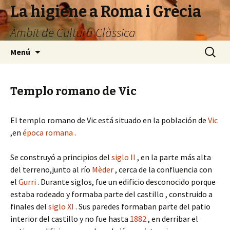
La higiene a Roma i Grècia
Àmbit de Cultura Clàssica
Vés
Cerca:
Menú
al
contingut
Templo romano de Vic
El templo romano de Vic está situado en la población de
Vic
,en
época romana
.
Se construyó a principios del
siglo II
, en la parte más alta
del terreno,junto al río
Mèder
, cerca de la confluencia con
el
Gurri
. Durante siglos, fue un edificio desconocido porque
estaba rodeado y formaba parte del castillo , construido a
finales del
siglo XI
. Sus paredes formaban parte del patio
interior del castillo y no fue hasta
1882
, en derribar el