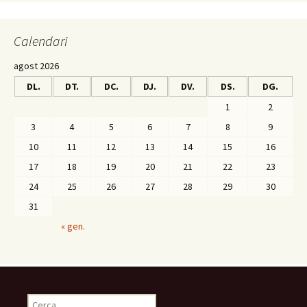
Calendari
agost 2026
DL.
DT.
DC.
DJ.
DV.
DS.
DG.
1
2
3
4
5
6
7
8
9
10
11
12
13
14
15
16
17
18
19
20
21
22
23
24
25
26
27
28
29
30
31
« gen.
C