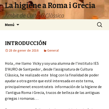
La higiene a Roma i Grècia
Àmbit de Cultura Clàssica
Vés
Cerca:
Menú
al
contingut
INTRODUCCIÓN
28 de gener de 2016
General
Hola , me llamo Vicky y soy una alumna de l’instituto IES
D’AURO de Santpedor , desde l’assignatura de Cultura
Clàssica, he realizado este blog con la finalidad de poder
ayudar a otra gente que esté interesada en este tema,
principalmenet encontrateis información de la higiene de
l’antigua Roma i Grecia, trucos de belleza de las antiguas
griegas i romanas…