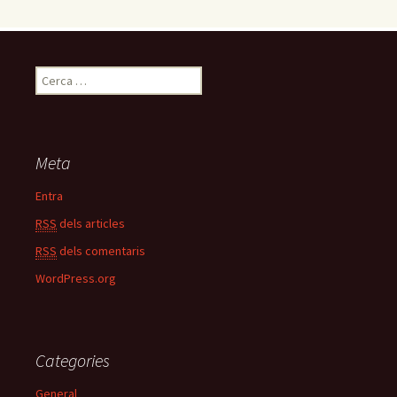
C
e
r
c
a
Meta
:
Entra
RSS
dels articles
RSS
dels comentaris
WordPress.org
Categories
General