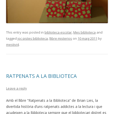
This entry was posted in
biblioteca escolar
,
Mes biblioteca
and
tagged
joc pistes biblioteca
,
llibre misterios
on
10 maig 2011
by
mestivi4
.
RATPENATS A LA BIBLIOTECA
Leave a reply
Amb el llibre “Ratpenats a la Biblioteca” de Brian Lies, la
divertida història d’uns ratpenats addictes a la lectura i que
acudeixen a la Biblioteca sempre que el bibliotecari distret es