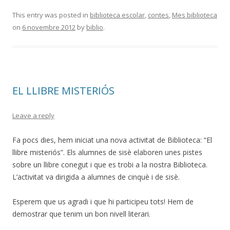
This entry was posted in
biblioteca escolar
,
contes
,
Mes biblioteca
on
6 novembre 2012
by
biblio
.
EL LLIBRE MISTERIÓS
Leave a reply
Fa pocs dies, hem iniciat una nova activitat de Biblioteca: “El
llibre misteriós”. Els alumnes de sisè elaboren unes pistes
sobre un llibre conegut i que es trobi a la nostra Biblioteca.
L’activitat va dirigida a alumnes de cinquè i de sisè.
Esperem que us agradi i que hi participeu tots! Hem de
demostrar que tenim un bon nivell literari.