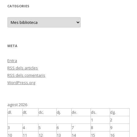
CATEGORIES
C
a
t
e
g
o
r
META
i
e
s
Entra
RSS
dels articles
RSS
dels comentaris
WordPress.org
agost 2026
dl.
dt.
dc.
dj.
dv.
ds.
dg.
1
2
3
4
5
6
7
8
9
10
11
12
13
14
15
16