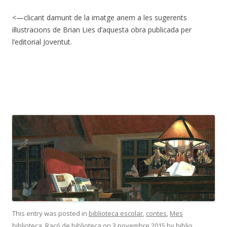
<—clicant damunt de la imatge anem a les sugerents
il·lustracions de Brian Lies d’aquesta obra publicada per
l’editorial Joventut.
This entry was posted in
biblioteca escolar
,
contes
,
Mes
biblioteca
,
Racó de biblioteca
on
3 novembre 2015
by
biblio
.