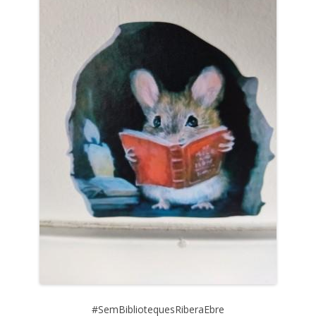
#SemBibliotequesRiberaEbre