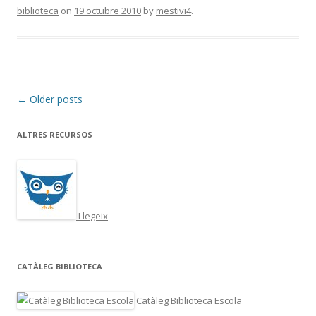
biblioteca
on
19 octubre 2010
by
mestivi4
.
Post
←
Older posts
navigation
ALTRES RECURSOS
Llegeix
CATÀLEG BIBLIOTECA
Catàleg Biblioteca Escola