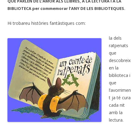
QUE PARLEN DE L’AMOR ALS LLIBRES, A LA LECTURA I A LA
BIBLIOTECA per commemorar l’ANY DE LES BIBLIOTEQUES.
Hi trobareu històries fantàstiques com:
la dels
ratpenats
que
descobreix
en la
biblioteca i
que
l’avorrimen
t ja té cura
cada nit
amb la
lectura.