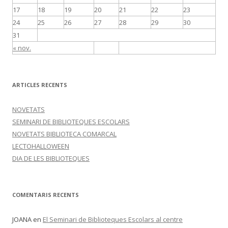
17
18
19
20
21
22
23
24
25
26
27
28
29
30
31
« nov.
ARTICLES RECENTS
NOVETATS
SEMINARI DE BIBLIOTEQUES ESCOLARS
NOVETATS BIBLIOTECA COMARCAL
LECTOHALLOWEEN
DIA DE LES BIBLIOTEQUES
COMENTARIS RECENTS
JOANA
en
El Seminari de Biblioteques Escolars al centre