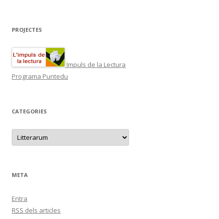
PROJECTES
Impuls de la Lectura
Programa Puntedu
CATEGORIES
C
a
t
e
g
o
r
META
i
e
s
Entra
RSS
dels articles