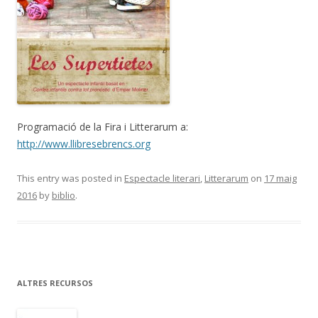
Programació de la Fira i Litterarum a:
http://www.llibresebrencs.org
This entry was posted in
Espectacle literari
,
Litterarum
on
17 maig
2016
by
biblio
.
ALTRES RECURSOS