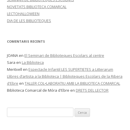
NOVETATS BIBLIOTECA COMARCAL
LECTOHALLOWEEN
DIA DE LES BIBLIOTEQUES
COMENTARIS RECENTS
JOANA
en
El Seminari de Biblioteques Escolars al centre
Sara
en
La Biblioteca
Meritxell
en
Espectacle Infantil LES SUPERTIETES a Litterarum
Llibres d’artista a la Biblioteca | Biblioteques Escolars de la Ribera
d'Ebre
en
TALLER COL•LABORATIU AMB LA BIBLIOTECA COMARCAL
Biblioteca Comarcal de Móra d'Ebre
en
DRETS DEL LECTOR
C
e
r