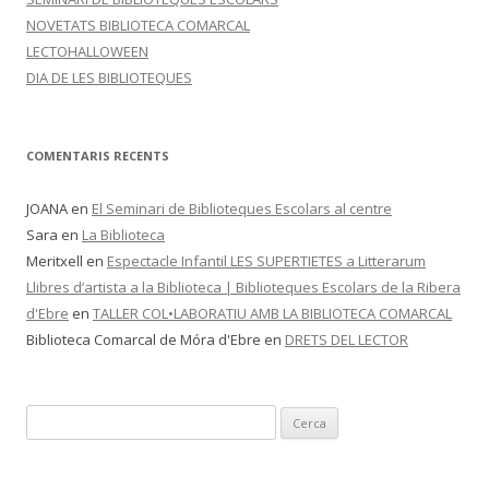
NOVETATS BIBLIOTECA COMARCAL
LECTOHALLOWEEN
DIA DE LES BIBLIOTEQUES
COMENTARIS RECENTS
JOANA
en
El Seminari de Biblioteques Escolars al centre
Sara
en
La Biblioteca
Meritxell
en
Espectacle Infantil LES SUPERTIETES a Litterarum
Llibres d’artista a la Biblioteca | Biblioteques Escolars de la Ribera
d'Ebre
en
TALLER COL•LABORATIU AMB LA BIBLIOTECA COMARCAL
Biblioteca Comarcal de Móra d'Ebre
en
DRETS DEL LECTOR
C
e
r