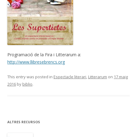
Programació de la Fira i Litterarum a:
http://www.llibresebrencs.org
This entry was posted in
Espectacle literari
,
Litterarum
on
17 maig
2016
by
biblio
.
ALTRES RECURSOS