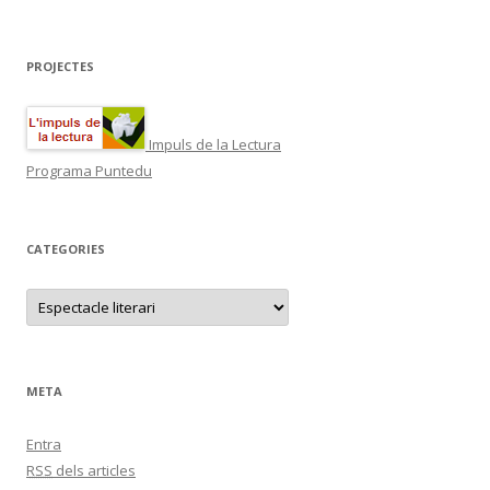
PROJECTES
Impuls de la Lectura
Programa Puntedu
CATEGORIES
C
a
t
e
g
o
r
META
i
e
s
Entra
RSS
dels articles