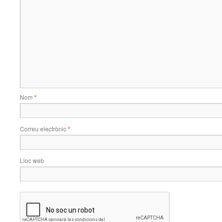
Nom
*
Correu electrònic
*
Lloc web