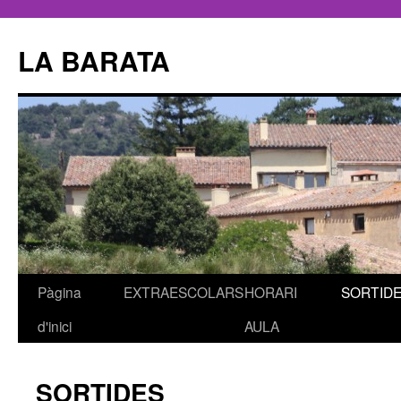
LA BARATA
Pàgina
EXTRAESCOLARS
HORARI
SORTID
Vés
d'inici
AULA
al
contingut
SORTIDES