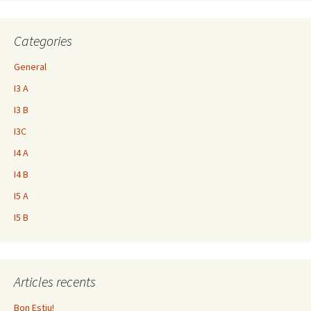
Categories
General
I3 A
I3 B
I3C
I4 A
I4 B
I5 A
I5 B
Articles recents
Bon Estiu!