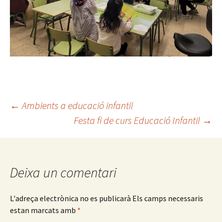
←
Ambients a educació infantil
Festa fi de curs Educació Infantil
→
Navegació
pels
Deixa un comentari
articles
L'adreça electrònica no es publicarà
Els camps necessaris
estan marcats amb
*