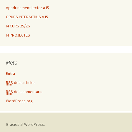
Apadrinament lector a I5
GRUPS INTERACTIUS A I5
I4 CURS 25/26
I4 PROJECTES
Meta
Entra
RSS
dels articles
RSS
dels comentaris
WordPress.org
Gràcies al WordPress.