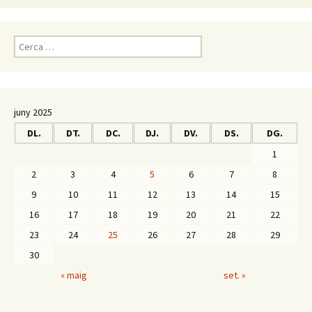
C
e
r
c
a
juny 2025
:
DL.
DT.
DC.
DJ.
DV.
DS.
DG.
1
2
3
4
5
6
7
8
9
10
11
12
13
14
15
16
17
18
19
20
21
22
23
24
25
26
27
28
29
30
« maig
set. »