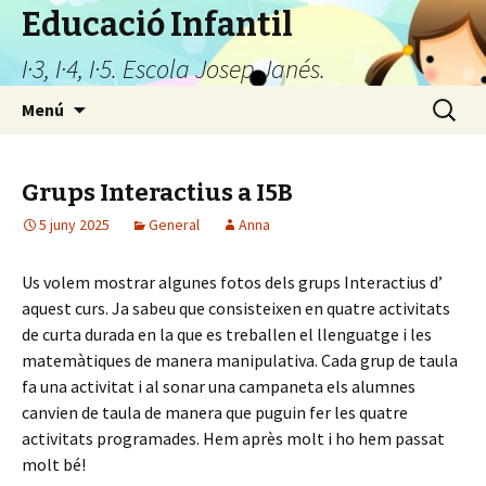
Educació Infantil
I·3, I·4, I·5. Escola Josep Janés.
Vés
Cerca:
Menú
al
contingut
Grups Interactius a I5B
5 juny 2025
General
Anna
Us volem mostrar algunes fotos dels grups Interactius d’
aquest curs. Ja sabeu que consisteixen en quatre activitats
de curta durada en la que es treballen el llenguatge i les
matemàtiques de manera manipulativa. Cada grup de taula
fa una activitat i al sonar una campaneta els alumnes
canvien de taula de manera que puguin fer les quatre
activitats programades. Hem après molt i ho hem passat
molt bé!