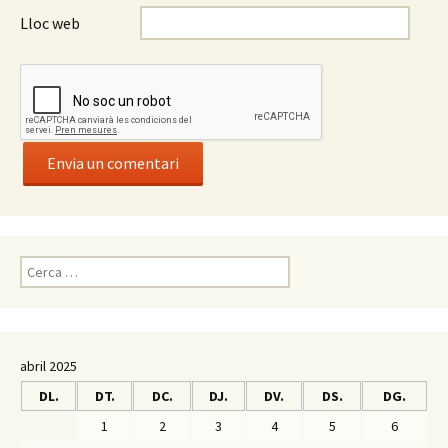
Lloc web
C
e
r
c
a
abril 2025
:
DL.
DT.
DC.
DJ.
DV.
DS.
DG.
1
2
3
4
5
6