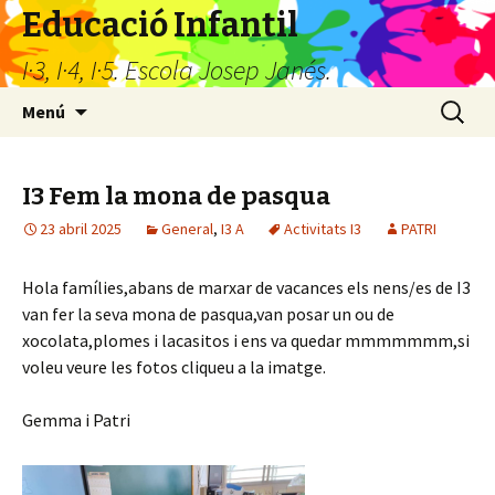
Educació Infantil
I·3, I·4, I·5. Escola Josep Janés.
Vés
Cerca:
Menú
al
contingut
I3 Fem la mona de pasqua
23 abril 2025
General
,
I3 A
Activitats I3
PATRI
Hola famílies,abans de marxar de vacances els nens/es de I3
van fer la seva mona de pasqua,van posar un ou de
xocolata,plomes i lacasitos i ens va quedar mmmmmmm,si
voleu veure les fotos cliqueu a la imatge.
Gemma i Patri