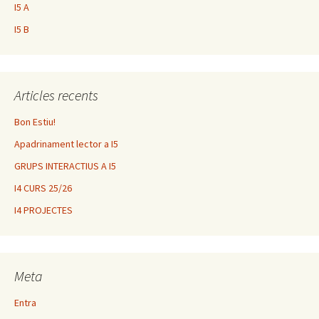
I5 A
I5 B
Articles recents
Bon Estiu!
Apadrinament lector a I5
GRUPS INTERACTIUS A I5
I4 CURS 25/26
I4 PROJECTES
Meta
Entra