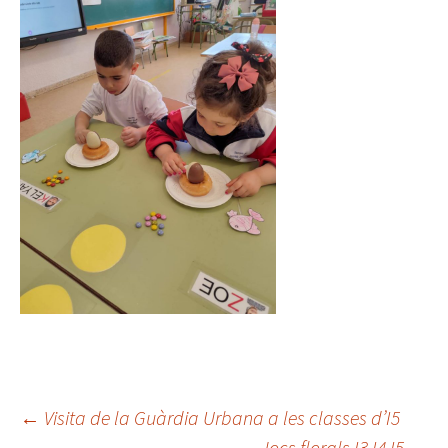
←
Visita de la Guàrdia Urbana a les classes d’I5
Jocs florals I3,I4,I5
→