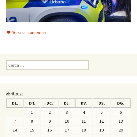
Deixa un comentari
C
e
r
c
a
abril 2025
:
DL.
DT.
DC.
DJ.
DV.
DS.
DG.
1
2
3
4
5
6
7
8
9
10
11
12
13
14
15
16
17
18
19
20