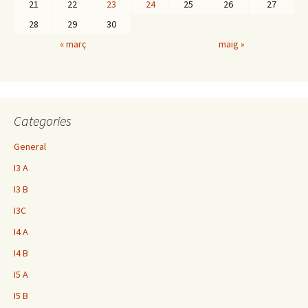
21
22
23
24
25
26
27
28
29
30
« març
maig »
Categories
General
I3 A
I3 B
I3C
I4 A
I4 B
I5 A
I5 B