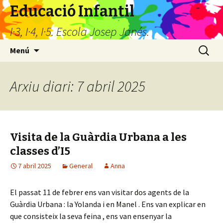
Educació Infantil
I·3, I·4, I·5. Escola Josep Janés.
Vés
Cerca:
Menú
al
contingut
Arxiu diari: 7 abril 2025
Visita de la Guàrdia Urbana a les
classes d’I5
7 abril 2025
General
Anna
El passat 11 de febrer ens van visitar dos agents de la
Guàrdia Urbana : la Yolanda i en Manel . Ens van explicar en
que consisteix la seva feina , ens van ensenyar la