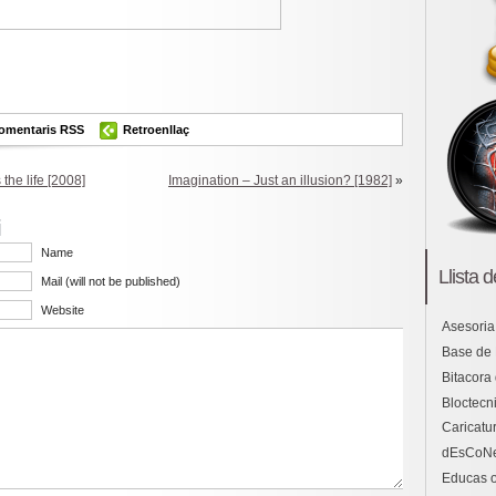
ok
er
omparteix
omentaris RSS
Retroenllaç
the life [2008]
Imagination – Just an illusion? [1982]
»
i
Name
Llista 
Mail (will not be published)
Website
Asesoria
Base de
Bitacora
Bloctecni
Caricatu
dEsCoN
Educas o