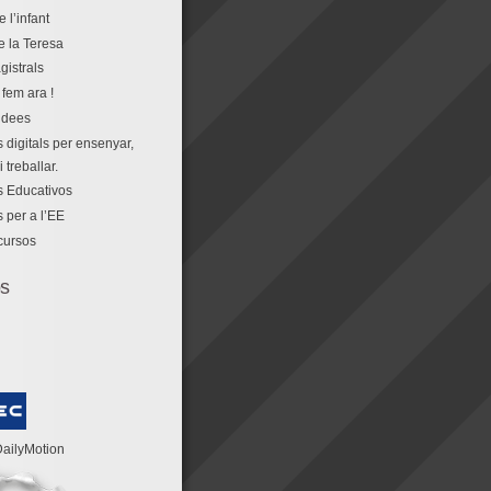
e l’infant
e la Teresa
gistrals
fem ara !
idees
 digitals per ensenyar,
 treballar.
 Educativos
 per a l’EE
cursos
os