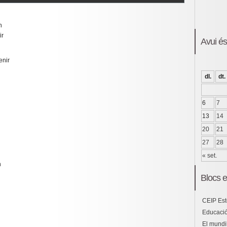
n
ir
Avui é
enir
dl.
dt.
6
7
13
14
20
21
27
28
« set.
n
Blocs e
CEIP Est
Educació
El mundil