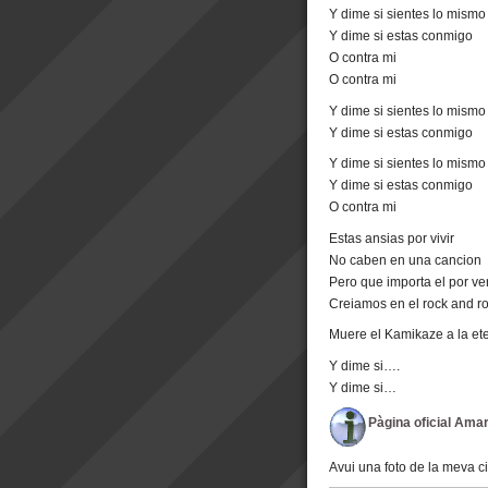
Y dime si sientes lo mismo
Y dime si estas conmigo
O contra mi
O contra mi
Y dime si sientes lo mismo
Y dime si estas conmigo
Y dime si sientes lo mismo
Y dime si estas conmigo
O contra mi
Estas ansias por vivir
No caben en una cancion
Pero que importa el por ve
Creiamos en el rock and ro
Muere el Kamikaze a la et
Y dime si….
Y dime si…
Pàgina oficial Amar
Avui una foto de la meva 