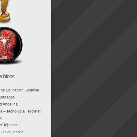
de blocs
 de Educacion Especial
 Badades
 d’Angelina
a – Tecnologia i societat
re
eCt@place
 les educan ?