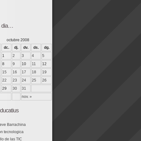
s dia…
octubre 2008
dc.
dj.
dv.
ds.
dg.
1
2
3
4
5
8
9
10
11
12
15
16
17
18
19
22
23
24
25
26
29
30
31
nov. »
ducatius
eve Barrachina
n tecnologica
lo de las TIC