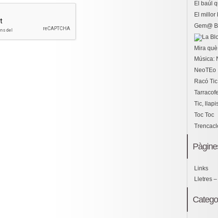
El baúl 
El millo
Gem@ B
Mira què 
Música: 
NeoTEo
Racó Tic
Tarracof
Tic, llapi
Toc Toc
Trencac
Pàgine
Links
Lletres –
Catego