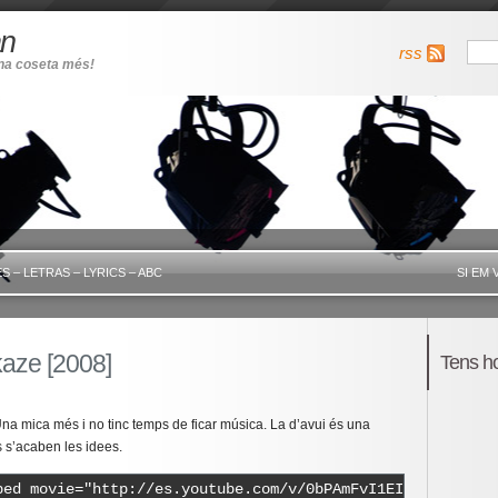
an
rss
una coseta més!
S – LETRAS – LYRICS – ABC
SI EM 
aze [2008]
Tens h
Una mica més i no tinc temps de ficar música. La d’avui és una
s s’acaben les idees.
bed movie="http://es.youtube.com/v/0bPAmFvI1EI" width="4