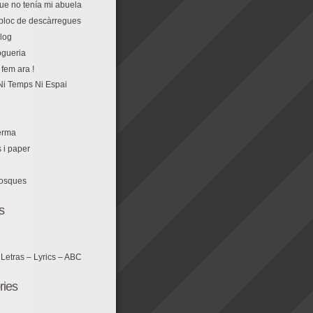
que no tenía mi abuela
r bloc de descàrregues
log
fem ara !
Ni Temps Ni Espai
erma
s i paper
losques
s
 Letras – Lyrics – ABC
ries