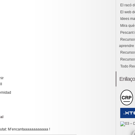
El racó d
El web d
Idees ma
Mira què 
Pescant 
Recursos
aprendre i
Recursos
Recursos
Todo Re
Enllaç
nir
ll
ernidad
al
ciutat: M’encantaaaaaaaaaaaa !