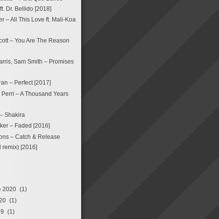
. Dr. Bellido [2018]
 – All This Love ft. Mali-Koa
ott – You Are The Reason
arris, Sam Smith – Promises
an – Perfect [2017]
a Perri – A Thousand Years
 – Shakira
ker – Faded [2016]
ons – Catch & Release
remix) [2016]
e 2020
(1)
20
(1)
19
(1)