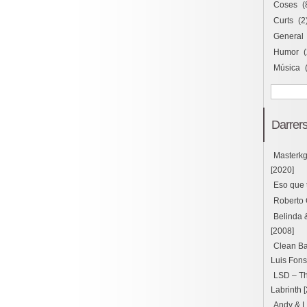
Coses
(
Curts
(2
General
Humor
(
Música
Darrers
Masterk
[2020]
Eso que 
Roberto 
Belinda 
[2008]
Clean Ba
Luis Fons
LSD – Thu
Labrinth 
Andy & L