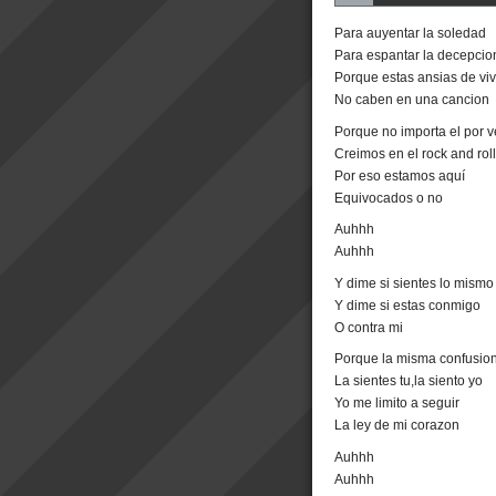
Para auyentar la soledad
Para espantar la decepcio
Porque estas ansias de viv
No caben en una cancion
Porque no importa el por v
Creimos en el rock and roll
Por eso estamos aquí
Equivocados o no
Auhhh
Auhhh
Y dime si sientes lo mismo
Y dime si estas conmigo
O contra mi
Porque la misma confusio
La sientes tu,la siento yo
Yo me limito a seguir
La ley de mi corazon
Auhhh
Auhhh