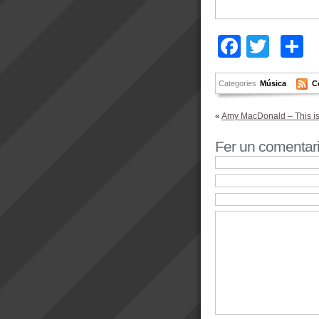
Facebo
Twitt
C
Categories
Música
C
«
Amy MacDonald – This is 
Fer un comentar