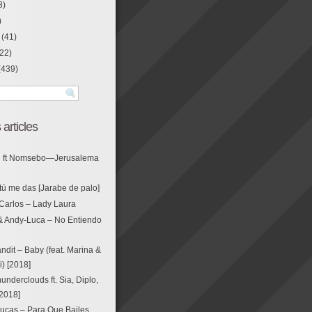
8)
)
(41)
22)
(439)
 articles
g ft Nomsebo—Jerusalema
tú me das [Jarabe de palo]
Carlos – Lady Laura
& Andy-Luca – No Entiendo
ndit – Baby (feat. Marina &
i) [2018]
nderclouds ft. Sia, Diplo,
[2018]
ucas – Para Que Bailes