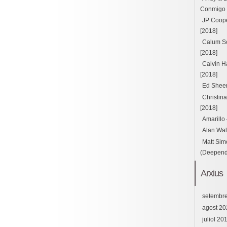
Conmigo ft
JP Cooper
[2018]
Calum Sc
[2018]
Calvin H
[2018]
Ed Sheer
Christin
[2018]
Amarillo
Alan Wal
Matt Sim
(Deepend 
Arxius
setembr
agost 20
juliol 20