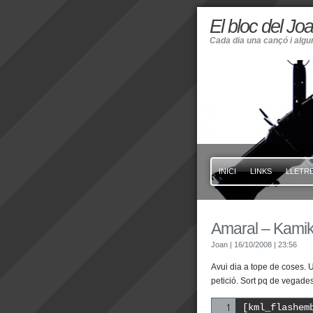
El bloc del Jo
Cada dia una cançó i alg
INICI
LINKS
LLETRE
Amaral – Kamik
Joan
| 16/10/2008
| 23:56
Avui dia a tope de coses. 
petició. Sort pq de vegade
[kml_flashem