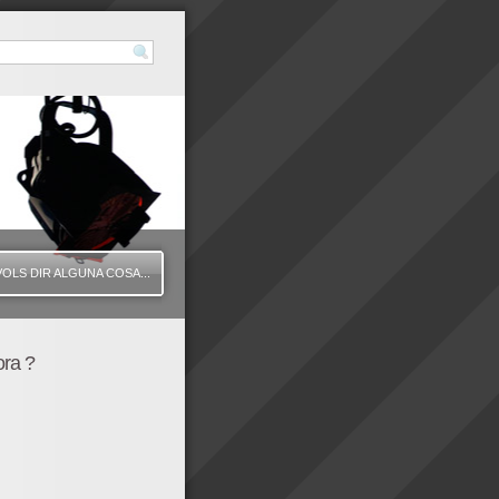
VOLS DIR ALGUNA COSA...
ora ?
25" height="350" wmode="transparent" /]