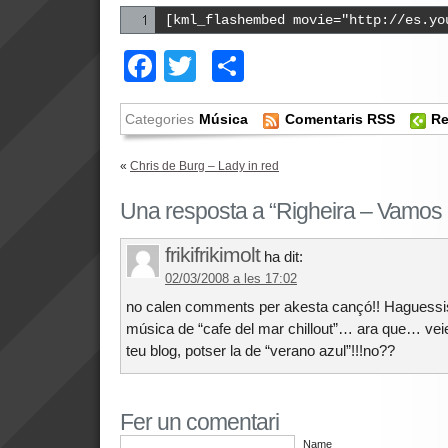
[kml_flashembed movie="http://es.yo
Facebook
Twitter
Comparteix
Categories
Música
Comentaris RSS
Re
«
Chris de Burg – Lady in red
Una resposta a “Righeira – Vamos a
frikifrikimolt
ha dit:
02/03/2008 a les 17:02
no calen comments per akesta cançó!! Haguessi
música de “cafe del mar chillout”… ara que… veie
teu blog, potser la de “verano azul”!!!no??
Fer un comentari
Name