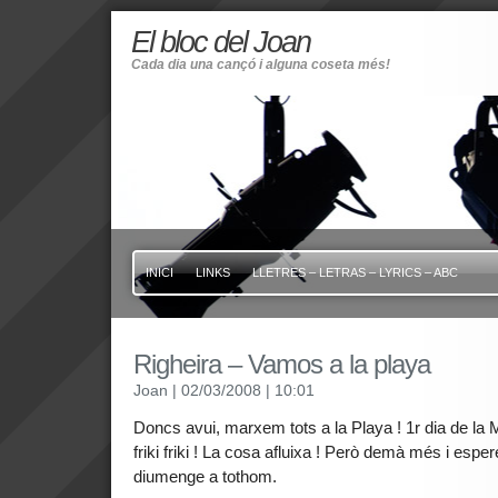
El bloc del Joan
Cada dia una cançó i alguna coseta més!
INICI
LINKS
LLETRES – LETRAS – LYRICS – ABC
Righeira – Vamos a la playa
Joan
| 02/03/2008
| 10:01
Doncs avui, marxem tots a la Playa ! 1r dia de la 
friki friki ! La cosa afluixa ! Però demà més i espe
diumenge a tothom.