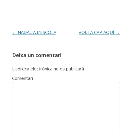
Post
←
NADAL A L’ESCOLA
VOLTA CAP AQUÍ
→
navigation
Deixa un comentari
L'adreça electrònica no es publicarà
Comentari