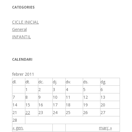
CATEGORIES
CICLE INICIAL
General
INFANTIL
CALENDARI
febrer 2011
dl.
dt.
dc.
dj.
dv.
ds.
dg.
1
2
3
4
5
6
7
8
9
10
11
12
13
14
15
16
17
18
19
20
21
22
23
24
25
26
27
28
« gen.
març »