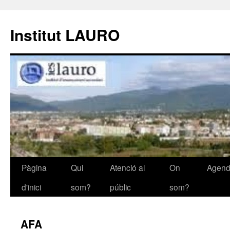
Institut LAURO
Pàgina
Qui
Atenció al
On
Agen
Vés
d'inici
som?
públic
som?
al
contingut
AFA